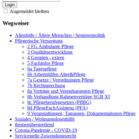
Login
Angemeldet bleiben
Wegweiser
Altenhilfe / Ältere Menschen / Seniorenpolitik
Pflegerische Versorgung
2 FG Ambulante Pflege
3 Qualitätsentwicklung
4 Gremien - extern
5 Fachinfos Pflege
6a Tagespflege
6b Arbeitshilfen Alter&Pflege
7a Gesetze / Verordnungen Pflege
7b Rechtsprechung
8a Verträge und Vereinbarungen Pflege
8b Verhandlung Rahmenverträge SGB XI
8c Pflegeberufegesetzes (PflBG)
8d PflegeFachAssistenz (PFA)
9 Veranstaltungen, Tagungen, Dokumentationen Pflege
Soziales / Wohnungslosenhilfe
themenübergreifend
Corona-Pandemie - COVID-19
Servicestelle Zuwendungsrecht