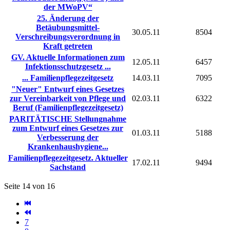
der MWoPV“
25. Änderung der
Betäubungsmittel-
30.05.11
8504
Verschreibungsverordnung in
Kraft getreten
GV. Aktuelle Informationen zum
12.05.11
6457
Infektionsschutzgesetz ...
... Familienpflegezeitgesetz
14.03.11
7095
"Neuer" Entwurf eines Gesetzes
zur Vereinbarkeit von Pflege und
02.03.11
6322
Beruf (Familienpflegezeitgesetz)
PARITÄTISCHE Stellungnahme
zum Entwurf eines Gesetzes zur
01.03.11
5188
Verbesserung der
Krankenhaushygiene...
Familienpflegezeitgesetz. Aktueller
17.02.11
9494
Sachstand
Seite 14 von 16
7