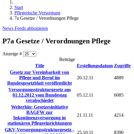
Start
Pflegerische Versorgung
7a Gesetze / Verordnungen Pflege
News Feeds abbonieren
P7a Gesetze / Verordnungen Pflege
Anzeige #
Beiträge
Title
Erstellungsdatum
Zugriffe
Gesetz zur Vereinbarkeit von
Pflege und Beruf im
20.12.11
4889
Bundesgesetzblatt veröffentlicht
Versorgungsstrukturgesetz am
01.12.2012 vom Bundestag
05.12.11
6085
verabschiedet
Weiterhin: Gesetzesinitiative
BAGFW zur
21.11.11
4214
Inkontinenzversorgung in
stationären Pflegeeinrichtungen
GKV-Versorgungsstrukturgesetz -
25.10.11
8390