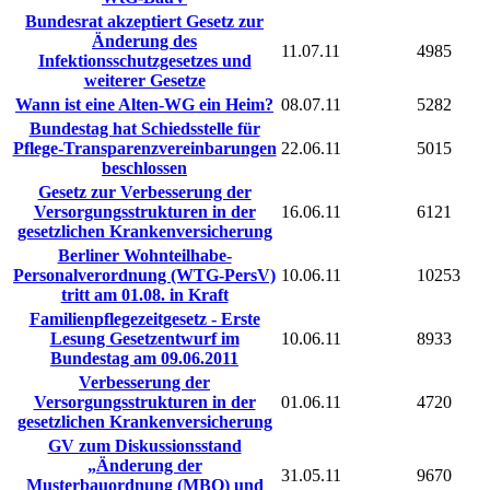
Bundesrat akzeptiert Gesetz zur
Änderung des
11.07.11
4985
Infektionsschutzgesetzes und
weiterer Gesetze
Wann ist eine Alten-WG ein Heim?
08.07.11
5282
Bundestag hat Schiedsstelle für
Pflege-Transparenzvereinbarungen
22.06.11
5015
beschlossen
Gesetz zur Verbesserung der
Versorgungsstrukturen in der
16.06.11
6121
gesetzlichen Krankenversicherung
Berliner Wohnteilhabe-
Personalverordnung (WTG-PersV)
10.06.11
10253
tritt am 01.08. in Kraft
Familienpflegezeitgesetz - Erste
Lesung Gesetzentwurf im
10.06.11
8933
Bundestag am 09.06.2011
Verbesserung der
Versorgungsstrukturen in der
01.06.11
4720
gesetzlichen Krankenversicherung
GV zum Diskussionsstand
„Änderung der
31.05.11
9670
Musterbauordnung (MBO) und