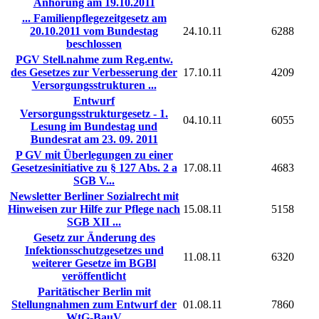
Anhörung am 19.10.2011
... Familienpflegezeitgesetz am
20.10.2011 vom Bundestag
24.10.11
6288
beschlossen
PGV Stell.nahme zum Reg.entw.
des Gesetzes zur Verbesserung der
17.10.11
4209
Versorgungsstrukturen ...
Entwurf
Versorgungsstrukturgesetz - 1.
04.10.11
6055
Lesung im Bundestag und
Bundesrat am 23. 09. 2011
P GV mit Überlegungen zu einer
Gesetzesinitiative zu § 127 Abs. 2 a
17.08.11
4683
SGB V...
Newsletter Berliner Sozialrecht mit
Hinweisen zur Hilfe zur Pflege nach
15.08.11
5158
SGB XII ...
Gesetz zur Änderung des
Infektionsschutzgesetzes und
11.08.11
6320
weiterer Gesetze im BGBl
veröffentlicht
Paritätischer Berlin mit
Stellungnahmen zum Entwurf der
01.08.11
7860
WtG-BauV