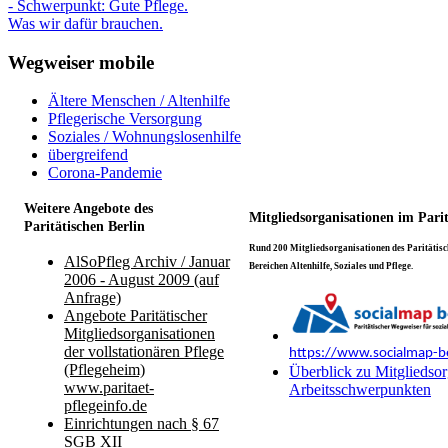
- Schwerpunkt: Gute Pflege.
Was wir dafür brauchen.
Wegweiser mobile
Ältere Menschen / Altenhilfe
Pflegerische Versorgung
Soziales / Wohnungslosenhilfe
übergreifend
Corona-Pandemie
Weitere Angebote des
Mitgliedsorganisationen im Pari
Paritätischen Berlin
Rund 200 Mitgliedsorganisationen des Paritätisch
AlSoPfleg Archiv / Januar
Bereichen Altenhilfe, Soziales und Pflege.
2006 - August 2009 (auf
Anfrage)
Angebote Paritätischer
Mitgliedsorganisationen
der vollstationären Pflege
https://www.socialmap-be
(Pflegeheim)
Überblick zu Mitgliedsor
www.paritaet-
Arbeitsschwerpunkten
pflegeinfo.de
Einrichtungen nach § 67
SGB XII