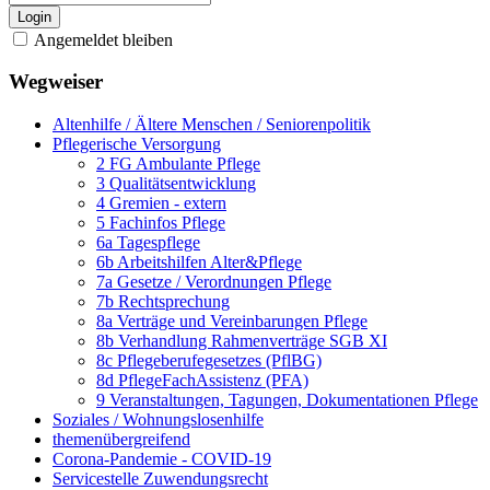
Login
Angemeldet bleiben
Wegweiser
Altenhilfe / Ältere Menschen / Seniorenpolitik
Pflegerische Versorgung
2 FG Ambulante Pflege
3 Qualitätsentwicklung
4 Gremien - extern
5 Fachinfos Pflege
6a Tagespflege
6b Arbeitshilfen Alter&Pflege
7a Gesetze / Verordnungen Pflege
7b Rechtsprechung
8a Verträge und Vereinbarungen Pflege
8b Verhandlung Rahmenverträge SGB XI
8c Pflegeberufegesetzes (PflBG)
8d PflegeFachAssistenz (PFA)
9 Veranstaltungen, Tagungen, Dokumentationen Pflege
Soziales / Wohnungslosenhilfe
themenübergreifend
Corona-Pandemie - COVID-19
Servicestelle Zuwendungsrecht