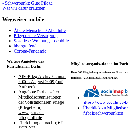
- Schwerpunkt: Gute Pflege.
Was wir dafür brauchen.
Wegweiser mobile
Ältere Menschen / Altenhilfe
Pflegerische Versorgung
Soziales / Wohnungslosenhilfe
übergreifend
Corona-Pandemie
Weitere Angebote des
Mitgliedsorganisationen im Pari
Paritätischen Berlin
Rund 200 Mitgliedsorganisationen des Paritätisch
AlSoPfleg Archiv / Januar
Bereichen Altenhilfe, Soziales und Pflege.
2006 - August 2009 (auf
Anfrage)
Angebote Paritätischer
Mitgliedsorganisationen
der vollstationären Pflege
https://www.socialmap-be
(Pflegeheim)
Überblick zu Mitgliedsor
www.paritaet-
Arbeitsschwerpunkten
pflegeinfo.de
Einrichtungen nach § 67
SGB XII