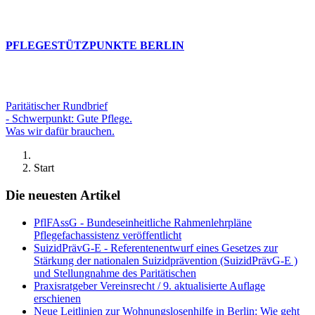
PFLEGESTÜTZPUNKTE BERLIN
Paritätischer Rundbrief
- Schwerpunkt: Gute Pflege.
Was wir dafür brauchen.
Start
Die neuesten Artikel
PflFAssG - Bundeseinheitliche Rahmenlehrpläne
Pflegefachassistenz veröffentlicht
SuizidPrävG-E - Referentenentwurf eines Gesetzes zur
Stärkung der nationalen Suizidprävention (SuizidPrävG-E )
und Stellungnahme des Paritätischen
Praxisratgeber Vereinsrecht / 9. aktualisierte Auflage
erschienen
Neue Leitlinien zur Wohnungslosenhilfe in Berlin: Wie geht