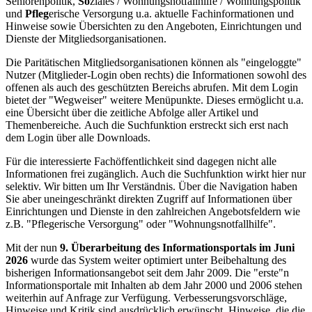
Seniorenpolitik,
So
ziales / Wohnungsnotfallhilfe / Wohnungspolitik
und
Pfleg
erische Versorgung u.a. aktuelle Fachinformationen und
Hinweise sowie Übersichten zu den Angeboten, Einrichtungen und
Dienste der Mitgliedsorganisationen.
Die Paritätischen Mitgliedsorganisationen können als "eingeloggte"
Nutzer (Mitglieder-Login oben rechts) die Informationen sowohl des
offenen als auch des geschützten Bereichs abrufen. Mit dem Login
bietet der "Wegweiser" weitere Menüpunkte. Dieses ermöglicht u.a.
eine Übersicht über die zeitliche Abfolge aller Artikel und
Themenbereiche
.
Auch die Suchfunktion erstreckt sich erst nach
dem Login über alle Downloads.
Für die interessierte Fachöffentlichkeit sind dagegen nicht alle
Informationen frei zugänglich. Auch die Suchfunktion wirkt hier nur
selektiv. Wir bitten um Ihr Verständnis. Über die Navigation haben
Sie aber uneingeschränkt direkten Zugriff auf Informationen über
Einrichtungen und Dienste in den zahlreichen Angebotsfeldern wie
z.B. "Pflegerische Versorgung" oder "Wohnungsnotfallhilfe".
Mit der nun
9. Überarbeitung des Informationsportals im Juni
2026
wurde das System weiter optimiert unter Beibehaltung des
bisherigen Informationsangebot seit dem Jahr 2009. Die "erste"n
Informationsportale mit Inhalten ab dem Jahr 2000 und 2006 stehen
weiterhin auf Anfrage zur Verfügung. Verbesserungsvorschläge,
Hinweise und Kritik sind ausdrücklich erwünscht. Hinweise, die die