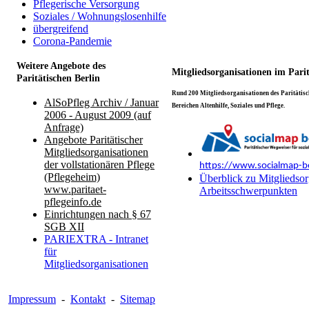
Pflegerische Versorgung
Soziales / Wohnungslosenhilfe
übergreifend
Corona-Pandemie
Weitere Angebote des
Mitgliedsorganisationen im Pari
Paritätischen Berlin
Rund 200 Mitgliedsorganisationen des Paritätisch
AlSoPfleg Archiv / Januar
Bereichen Altenhilfe, Soziales und Pflege.
2006 - August 2009 (auf
Anfrage)
Angebote Paritätischer
Mitgliedsorganisationen
der vollstationären Pflege
https://www.socialmap-be
(Pflegeheim)
Überblick zu Mitgliedsor
www.paritaet-
Arbeitsschwerpunkten
pflegeinfo.de
Einrichtungen nach § 67
SGB XII
PARIEXTRA - Intranet
für
Mitgliedsorganisationen
Impressum
-
Kontakt
-
Sitemap