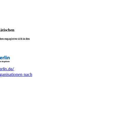
tätischen
en engagieren sich in den
rlin.de/
ganisationen nach