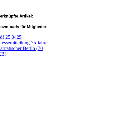
erknüpfte Artikel:
ownloads für Mitglieder:
df
25 0425
ressemitteilung 75 Jahre
aritätischer Berlin
(
70
KB
)