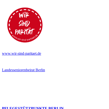
www.wir-sind-paritaet.de
Landesseniorenbeirat Berlin
PFLEGESTÜTZPUNKTE BERLIN