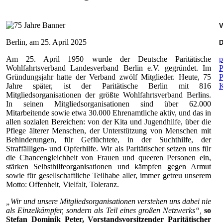
V
Berlin, am 25. April 2025
D
Am 25. April 1950 wurde der Deutsche Paritätische
p
Wohlfahrtsverband Landesverband Berlin e.V. gegründet. Im
P
Gründungsjahr hatte der Verband zwölf Mitglieder. Heute, 75
P
Jahre später, ist der Paritätische Berlin mit 816
Mitgliedsorganisationen der größte Wohlfahrtsverband Berlins.
In seinen Mitgliedsorganisationen sind über 62.000
Mitarbeitende sowie etwa 30.000 Ehrenamtliche aktiv, und das in
allen sozialen Bereichen: von der Kita und Jugendhilfe, über die
Pflege älterer Menschen, der Unterstützung von Menschen mit
Behinderungen, für Geflüchtete, in der Suchthilfe, der
Straffälligen- und Opferhilfe. Wir als Paritätischer setzen uns für
die Chancengleichheit von Frauen und queeren Personen ein,
stärken Selbsthilfeorganisationen und kämpfen gegen Armut
sowie für gesellschaftliche Teilhabe aller, immer getreu unserem
Motto: Offenheit, Vielfalt, Toleranz.
„Wir und unsere Mitgliedsorganisationen verstehen uns dabei nie
als Einzelkämpfer, sondern als Teil eines großen Netzwerks“,
so
Stefan Dominik Peter, Vorstandsvorsitzender Paritätischer