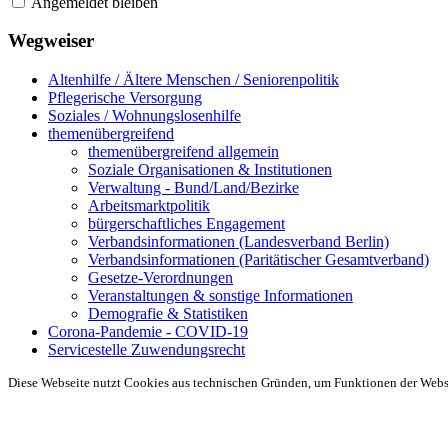
Angemeldet bleiben
Wegweiser
Altenhilfe / Ältere Menschen / Seniorenpolitik
Pflegerische Versorgung
Soziales / Wohnungslosenhilfe
themenübergreifend
themenübergreifend allgemein
Soziale Organisationen & Institutionen
Verwaltung - Bund/Land/Bezirke
Arbeitsmarktpolitik
bürgerschaftliches Engagement
Verbandsinformationen (Landesverband Berlin)
Verbandsinformationen (Paritätischer Gesamtverband)
Gesetze-Verordnungen
Veranstaltungen & sonstige Informationen
Demografie & Statistiken
Corona-Pandemie - COVID-19
Servicestelle Zuwendungsrecht
Diese Webseite nutzt Cookies aus technischen Gründen, um Funktionen der Websei