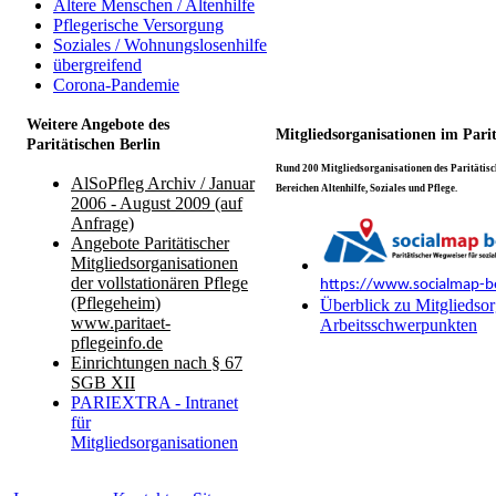
Ältere Menschen / Altenhilfe
Pflegerische Versorgung
Soziales / Wohnungslosenhilfe
übergreifend
Corona-Pandemie
Weitere Angebote des
Mitgliedsorganisationen im Pari
Paritätischen Berlin
Rund 200 Mitgliedsorganisationen des Paritätisch
AlSoPfleg Archiv / Januar
Bereichen Altenhilfe, Soziales und Pflege.
2006 - August 2009 (auf
Anfrage)
Angebote Paritätischer
Mitgliedsorganisationen
der vollstationären Pflege
https://www.socialmap-be
(Pflegeheim)
Überblick zu Mitgliedsor
www.paritaet-
Arbeitsschwerpunkten
pflegeinfo.de
Einrichtungen nach § 67
SGB XII
PARIEXTRA - Intranet
für
Mitgliedsorganisationen