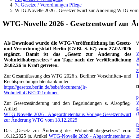
7a Gesetze / Verordnungen Pflege
WTG-Novelle 2026 - Gesetzentwurf zur Änderung WTG vom 1
WTG-Novelle 2026 - Gesetzentwurf zur Ä
Als Download wurde die WTG-Veröffentlichung im Gesetz-
V
und Verordnungsblatt Berlin (GVBl. S. 67) vom 27.02.2026
W
ergänzt. Damit ist das „Gesetz zur Änderung des
A
Wohnteilhabegesetzes“ am Tage nach der Veröffentlichung
V
28.02.26 in Kraft getreten.
z
Zur Gesamtfassung des WTG 2026 s. Berliner Vorschriften- und
1
Rechtsprechungsdatenbank unter
https://gesetze.berlin.de/bsbe/document/jlr-
D
WohnteilhGBE2021rahmen
p
W
Zur Gesetzesänderung und den Begründungen s. Alsopfleg-
g
Artikel
(
WTG-Novelle 2026 - Abgeordnetenhaus-Vorlage Gesetzentwurf
zur Änderung WTG vom 18.12.2025
p
B
Das „Gesetz zur Änderung des Wohnteilhabegesetzes“ vom
B
16.12.2025 (s. Artikel
WTG-Novelle 2026 - Abgeordnetenhaus-