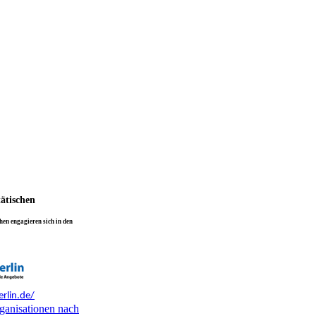
tätischen
en engagieren sich in den
rlin.de/
ganisationen nach