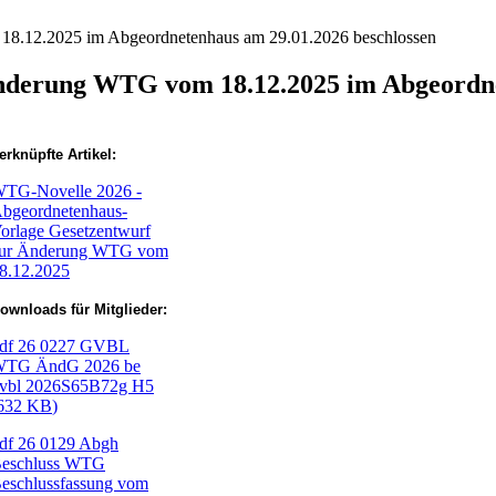
8.12.2025 im Abgeordnetenhaus am 29.01.2026 beschlossen
nderung WTG vom 18.12.2025 im Abgeordne
erknüpfte Artikel:
TG-Novelle 2026 -
bgeordnetenhaus-
orlage Gesetzentwurf
ur Änderung WTG vom
8.12.2025
ownloads für Mitglieder:
df
26 0227 GVBL
TG ÄndG 2026 be
vbl 2026S65B72g H5
632 KB
)
df
26 0129 Abgh
eschluss WTG
eschlussfassung vom