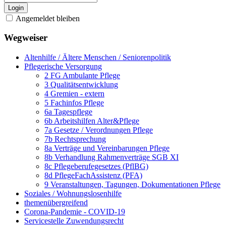
Login
Angemeldet bleiben
Wegweiser
Altenhilfe / Ältere Menschen / Seniorenpolitik
Pflegerische Versorgung
2 FG Ambulante Pflege
3 Qualitätsentwicklung
4 Gremien - extern
5 Fachinfos Pflege
6a Tagespflege
6b Arbeitshilfen Alter&Pflege
7a Gesetze / Verordnungen Pflege
7b Rechtsprechung
8a Verträge und Vereinbarungen Pflege
8b Verhandlung Rahmenverträge SGB XI
8c Pflegeberufegesetzes (PflBG)
8d PflegeFachAssistenz (PFA)
9 Veranstaltungen, Tagungen, Dokumentationen Pflege
Soziales / Wohnungslosenhilfe
themenübergreifend
Corona-Pandemie - COVID-19
Servicestelle Zuwendungsrecht