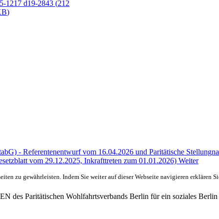
5-1217 d19-2843
(
212
KB
)
StabG) - Referentenentwurf vom 16.04.2026 und Paritätische Stellun
esetzblatt vom 29.12.2025, Inkrafttreten zum 01.01.2026)
Weiter
ten zu gewährleisten. Indem Sie weiter auf dieser Webseite navigieren erklären S
des Paritätischen Wohlfahrtsverbands Berlin für ein soziales Berlin