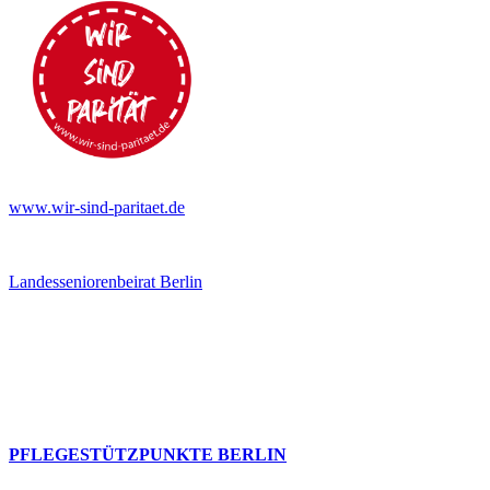
www.wir-sind-paritaet.de
Landesseniorenbeirat Berlin
PFLEGESTÜTZPUNKTE BERLIN