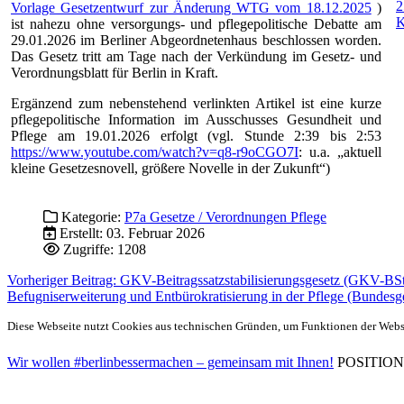
2
Vorlage Gesetzentwurf zur Änderung WTG vom 18.12.2025
)
ist nahezu ohne versorgungs- und pflegepolitische Debatte am
29.01.2026 im Berliner Abgeordnetenhaus beschlossen worden.
Das Gesetz tritt am Tage nach der Verkündung im Gesetz- und
Verordnungsblatt für Berlin in Kraft.
Ergänzend zum nebenstehend verlinkten Artikel ist eine kurze
pflegepolitische Information im Ausschusses Gesundheit und
Pflege am 19.01.2026 erfolgt (vgl. Stunde 2:39 bis 2:53
https://www.youtube.com/watch?v=q8-r9oCGO7I
: u.a. „aktuell
kleine Gesetzesnovell, größere Novelle in der Zukunft“)
Kategorie:
P7a Gesetze / Verordnungen Pflege
Erstellt: 03. Februar 2026
Zugriffe: 1208
Vorheriger Beitrag: GKV-Beitragssatzstabilisierungsgesetz (GKV-B
Befugniserweiterung und Entbürokratisierung in der Pflege (Bundesg
Diese Webseite nutzt Cookies aus technischen Gründen, um Funktionen der Websei
Wir wollen #berlinbessermachen – gemeinsam mit Ihnen!
POSITIONEN 