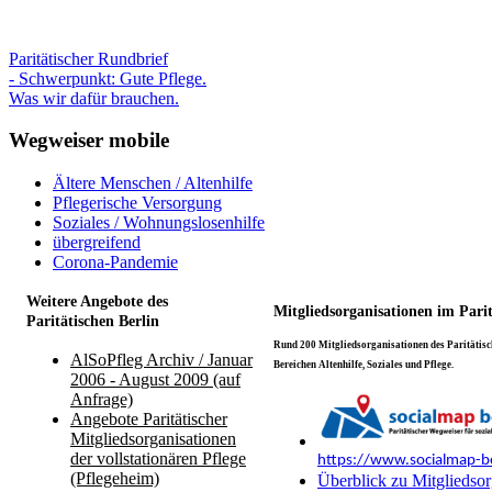
Paritätischer Rundbrief
- Schwerpunkt: Gute Pflege.
Was wir dafür brauchen.
Wegweiser mobile
Ältere Menschen / Altenhilfe
Pflegerische Versorgung
Soziales / Wohnungslosenhilfe
übergreifend
Corona-Pandemie
Weitere Angebote des
Mitgliedsorganisationen im Pari
Paritätischen Berlin
Rund 200 Mitgliedsorganisationen des Paritätisch
AlSoPfleg Archiv / Januar
Bereichen Altenhilfe, Soziales und Pflege.
2006 - August 2009 (auf
Anfrage)
Angebote Paritätischer
Mitgliedsorganisationen
der vollstationären Pflege
https://www.socialmap-be
(Pflegeheim)
Überblick zu Mitgliedsor