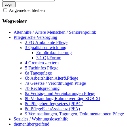
Login
Angemeldet bleiben
Wegweiser
Altenhilfe / Ältere Menschen / Seniorenpolitik
Pflegerische Versorgung
2 FG Ambulante Pflege
3 Qualitätsentwicklung
Entbürokratisierung
3.1 QI-Forum
4 Gremien - extern
5 Fachinfos Pflege
6a Tagespflege
6b Arbeitshilfen Alter&Pflege
7a Gesetze / Verordnungen Pflege
7b Rechtsprechung
8a Verträge und Vereinbarungen Pflege
8b Verhandlung Rahmenverträge SGB XI
8c Pflegeberufegesetzes (PflBG)
8d PflegeFachAssistenz (PFA)
9 Veranstaltungen, Tagungen, Dokumentationen Pflege
Soziales / Wohnungslosenhilfe
themenübergreifend