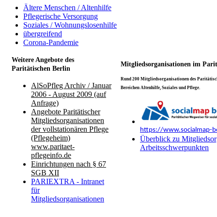
Ältere Menschen / Altenhilfe
Pflegerische Versorgung
Soziales / Wohnungslosenhilfe
übergreifend
Corona-Pandemie
Weitere Angebote des
Mitgliedsorganisationen im Pari
Paritätischen Berlin
Rund 200 Mitgliedsorganisationen des Paritätisch
AlSoPfleg Archiv / Januar
Bereichen Altenhilfe, Soziales und Pflege.
2006 - August 2009 (auf
Anfrage)
Angebote Paritätischer
Mitgliedsorganisationen
der vollstationären Pflege
https://www.socialmap-be
(Pflegeheim)
Überblick zu Mitgliedsor
www.paritaet-
Arbeitsschwerpunkten
pflegeinfo.de
Einrichtungen nach § 67
SGB XII
PARIEXTRA - Intranet
für
Mitgliedsorganisationen