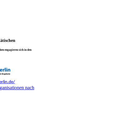
tätischen
en engagieren sich in den
rlin.de/
ganisationen nach