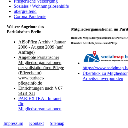
Pflegerische Versorgung
Soziales / Wohnungslosenhilfe
übergreifend
Corona-Pandemie
Weitere Angebote des
Mitgliedsorganisationen im Pari
Paritätischen Berlin
Rund 200 Mitgliedsorganisationen des Paritätisch
AlSoPfleg Archiv / Januar
Bereichen Altenhilfe, Soziales und Pflege.
2006 - August 2009 (auf
Anfrage)
Angebote Paritätischer
Mitgliedsorganisationen
der vollstationären Pflege
https://www.socialmap-be
(Pflegeheim)
Überblick zu Mitgliedsor
www.paritaet-
Arbeitsschwerpunkten
pflegeinfo.de
Einrichtungen nach § 67
SGB XII
PARIEXTRA - Intranet
für
Mitgliedsorganisationen
Impressum
-
Kontakt
-
Sitemap