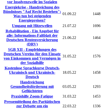
vor Insolvenzwelle im Sozialen
Energiekrise - Handreichung des
Bündnisses "Auf Recht Bestehen":
01.09.22
1448
Was tun bei steigenden
Energiepreisen?
Umgang mit Hitzewellen
21.07.22
1696
Rehabilitation - Ein Angebot für
alle: Informations-Faltblatt der
21.06.22
1464
Deutschen Rentenversicherung
(DRV)
SGB XII - Empfehlungen des
Deutschen Vereins für den Einsatz
31.05.22
1576
von Einkommen und Vermögen in
der Sozialhilfe
Kostenlose Sprachkurse Deutsch-
Ukrainisch und Ukrainisch-
18.05.22
1458
Deutsch
Handreichung
Gesundheitsförderung mit
03.05.22
1293
Geflüchteten
Praxishilfe Zoom-Fatigue
31.03.22
1453
Pressemitteilung des Paritätischen
zur Debatte um ein
22.03.22
1336