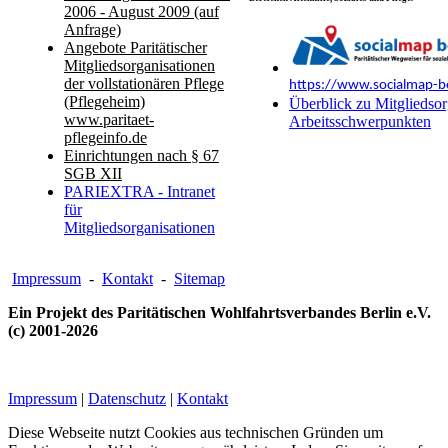
2006 - August 2009 (auf
Anfrage)
Angebote Paritätischer
Mitgliedsorganisationen
der vollstationären Pflege
https://www.socialmap-be
(Pflegeheim)
Überblick zu Mitgliedsor
www.paritaet-
Arbeitsschwerpunkten
pflegeinfo.de
Einrichtungen nach § 67
SGB XII
PARIEXTRA - Intranet
für
Mitgliedsorganisationen
Impressum
-
Kontakt
-
Sitemap
Ein Projekt des Paritätischen Wohlfahrtsverbandes Berlin e.V.
(c) 2001-2026
Impressum
|
Datenschutz
|
Kontakt
Diese Webseite nutzt Cookies aus technischen Gründen um