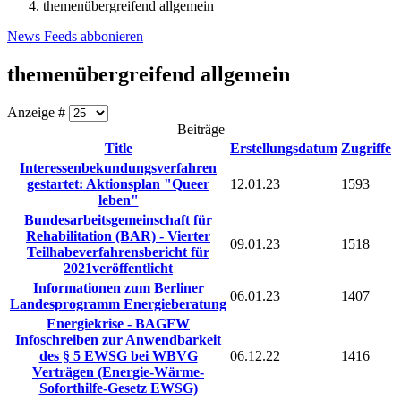
themenübergreifend allgemein
News Feeds abbonieren
themenübergreifend allgemein
Anzeige #
Beiträge
Title
Erstellungsdatum
Zugriffe
Interessenbekundungsverfahren
gestartet: Aktionsplan "Queer
12.01.23
1593
leben"
Bundesarbeitsgemeinschaft für
Rehabilitation (BAR) - Vierter
09.01.23
1518
Teilhabeverfahrensbericht für
2021veröffentlicht
Informationen zum Berliner
06.01.23
1407
Landesprogramm Energieberatung
Energiekrise - BAGFW
Infoschreiben zur Anwendbarkeit
des § 5 EWSG bei WBVG
06.12.22
1416
Verträgen (Energie-Wärme-
Soforthilfe-Gesetz EWSG)