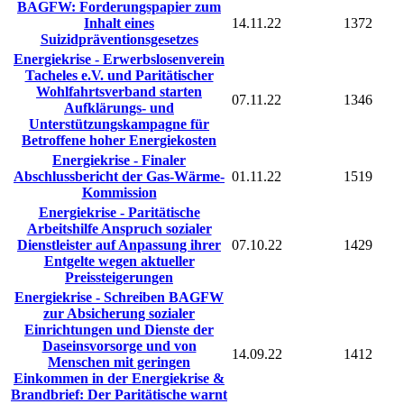
BAGFW: Forderungspapier zum
Inhalt eines
14.11.22
1372
Suizidpräventionsgesetzes
Energiekrise - Erwerbslosenverein
Tacheles e.V. und Paritätischer
Wohlfahrtsverband starten
07.11.22
1346
Aufklärungs- und
Unterstützungskampagne für
Betroffene hoher Energiekosten
Energiekrise - Finaler
Abschlussbericht der Gas-Wärme-
01.11.22
1519
Kommission
Energiekrise - Paritätische
Arbeitshilfe Anspruch sozialer
Dienstleister auf Anpassung ihrer
07.10.22
1429
Entgelte wegen aktueller
Preissteigerungen
Energiekrise - Schreiben BAGFW
zur Absicherung sozialer
Einrichtungen und Dienste der
Daseinsvorsorge und von
14.09.22
1412
Menschen mit geringen
Einkommen in der Energiekrise &
Brandbrief: Der Paritätische warnt