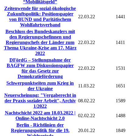
“Mobilitätsgeld”
Zeitenwende für sozial-ökologische
Zukunftspolitik: Positionspapier
22.03.22
1441
von BUND und Paritätischem
Wohlfahrtsverband
Beschluss des Bundeskanzlers mit
den Regierungschefinnen und
Regierungschefs der Länder zum
22.03.22
1411
Thema Ukraine-Krise am 17. März
2022
DFördG – Stellungnahme der
BAGFW zum Diskussionspapier
22.03.22
1531
für das Gesetz zur
Demokratieförderung
Schwerpunktseiten zum Krieg in
11.03.22
1651
der Ukraine
Neuerscheinung: "Vergaberecht in
der Praxis sozialer Arbeit", Archiv
08.02.22
1589
1/2022
Nachtschicht 2022 am 18.03.2022 |
02.02.22
1488
Online-Nachtschicht 2.0
Berlin - Richtlinien der
Regierungspolitik für die 19.
20.01.22
1849
Wahlperiode