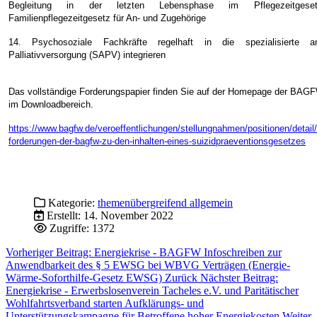
Begleitung in der letzten Lebensphase im Pflegezeitges
Familienpflegezeitgesetz für An- und Zugehörige
14. Psychosoziale Fachkräfte regelhaft in die spezialisierte a
Palliativversorgung (SAPV) integrieren
Das vollständige Forderungspapier finden Sie auf der Homepage der BAG
im Downloadbereich.
https://www.bagfw.de/veroeffentlichungen/stellungnahmen/positionen/detail/
forderungen-der-bagfw-zu-den-inhalten-eines-suizidpraeventionsgesetzes
Kategorie:
themenübergreifend allgemein
Erstellt: 14. November 2022
Zugriffe: 1372
Vorheriger Beitrag: Energiekrise - BAGFW Infoschreiben zur
Anwendbarkeit des § 5 EWSG bei WBVG Verträgen (Energie-
Wärme-Soforthilfe-Gesetz EWSG)
Zurück
Nächster Beitrag:
Energiekrise - Erwerbslosenverein Tacheles e.V. und Paritätischer
Wohlfahrtsverband starten Aufklärungs- und
Unterstützungskampagne für Betroffene hoher Energiekosten
Weiter