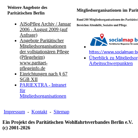
Weitere Angebote des
Mitgliedsorganisationen im Pari
Paritätischen Berlin
Rund 200 Mitgliedsorganisationen des Paritätisch
AlSoPfleg Archiv / Januar
Bereichen Altenhilfe, Soziales und Pflege.
2006 - August 2009 (auf
Anfrage)
Angebote Paritätischer
Mitgliedsorganisationen
der vollstationären Pflege
https://www.socialmap-be
(Pflegeheim)
Überblick zu Mitgliedsor
www.paritaet-
Arbeitsschwerpunkten
pflegeinfo.de
Einrichtungen nach § 67
SGB XII
PARIEXTRA - Intranet
für
Mitgliedsorganisationen
Impressum
-
Kontakt
-
Sitemap
Ein Projekt des Paritätischen Wohlfahrtsverbandes Berlin e.V.
(c) 2001-2026