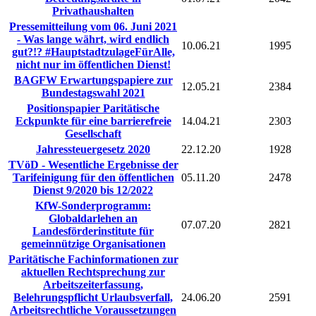
Privathaushalten
Pressemitteilung vom 06. Juni 2021
- Was lange währt, wird endlich
10.06.21
1995
gut?!? #HauptstadtzulageFürAlle,
nicht nur im öffentlichen Dienst!
BAGFW Erwartungspapiere zur
12.05.21
2384
Bundestagswahl 2021
Positionspapier Paritätische
Eckpunkte für eine barrierefreie
14.04.21
2303
Gesellschaft
Jahressteuergesetz 2020
22.12.20
1928
TVöD - Wesentliche Ergebnisse der
Tarifeinigung für den öffentlichen
05.11.20
2478
Dienst 9/2020 bis 12/2022
KfW-Sonderprogramm:
Globaldarlehen an
07.07.20
2821
Landesförderinstitute für
gemeinnützige Organisationen
Paritätische Fachinformationen zur
aktuellen Rechtsprechung zur
Arbeitszeiterfassung,
Belehrungspflicht Urlaubsverfall,
24.06.20
2591
Arbeitsrechtliche Voraussetzungen