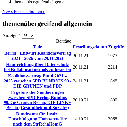
themenübergreifend allgemein
News Feeds abbonieren
themenübergreifend allgemein
Anzeige #
Beiträge
Title
Erstellungsdatum
Zugriffe
Berlin - Entwurf Koalitionsvertrag
30.11.21
1977
2021 - 2026 vom 29.11.2021
Handreichung über Datenschutz
26.11.21
2214
bei Kollaborationstools zu bestellen
Koalitionsvertrag Bund 2021 –
2025 zwischen SPD BÜNDNIS 90 /
24.11.21
1848
DIE GRÜNEN und FDP
Ergebnis der Sondierungen
zwischen SPD Berlin, Bündnis
20.10.21
1890
90/Die Grünen Berlin, DIE LINKE
Berlin (Gesundheit und Soziales)
Bundesamt für Justiz:
Entschädigung Homosexueller
14.10.21
2068
nach dem StrRehaHomG