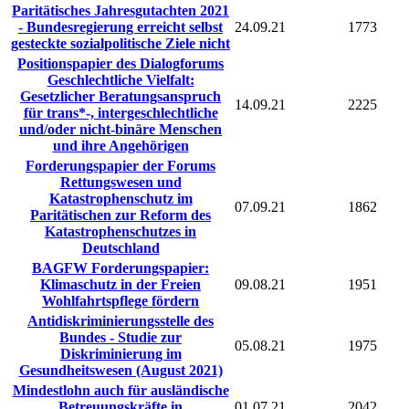
Paritätisches Jahresgutachten 2021
- Bundesregierung erreicht selbst
24.09.21
1773
gesteckte sozialpolitische Ziele nicht
Positionspapier des Dialogforums
Geschlechtliche Vielfalt:
Gesetzlicher Beratungsanspruch
14.09.21
2225
für trans*-, intergeschlechtliche
und/oder nicht-binäre Menschen
und ihre Angehörigen
Forderungspapier der Forums
Rettungswesen und
Katastrophenschutz im
07.09.21
1862
Paritätischen zur Reform des
Katastrophenschutzes in
Deutschland
BAGFW Forderungspapier:
Klimaschutz in der Freien
09.08.21
1951
Wohlfahrtspflege fördern
Antidiskriminierungsstelle des
Bundes - Studie zur
05.08.21
1975
Diskriminierung im
Gesundheitswesen (August 2021)
Mindestlohn auch für ausländische
Betreuungskräfte in
01.07.21
2042