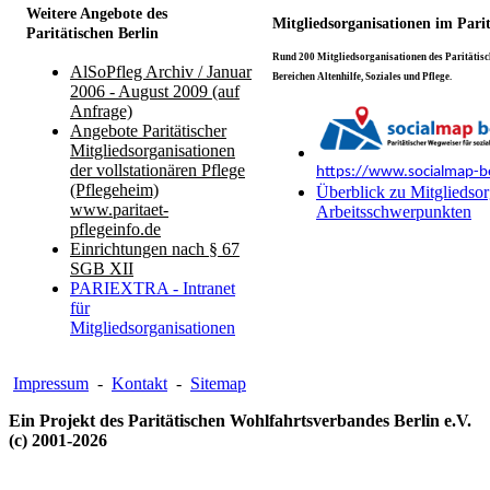
Weitere Angebote des
Mitgliedsorganisationen im Pari
Paritätischen Berlin
Rund 200 Mitgliedsorganisationen des Paritätisch
AlSoPfleg Archiv / Januar
Bereichen Altenhilfe, Soziales und Pflege.
2006 - August 2009 (auf
Anfrage)
Angebote Paritätischer
Mitgliedsorganisationen
der vollstationären Pflege
https://www.socialmap-be
(Pflegeheim)
Überblick zu Mitgliedsor
www.paritaet-
Arbeitsschwerpunkten
pflegeinfo.de
Einrichtungen nach § 67
SGB XII
PARIEXTRA - Intranet
für
Mitgliedsorganisationen
Impressum
-
Kontakt
-
Sitemap
Ein Projekt des Paritätischen Wohlfahrtsverbandes Berlin e.V.
(c) 2001-2026