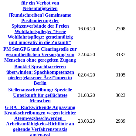
für ein Verbot von
Nebentätigkeiten
[Rundschreiben] Gemeinsame
Positionierung der
Spitzenverbände der Freien
16.06.20
2398
Wohlfahrtspflege: "Freie
Wohlfahrtspflege: gemeinnützig
und innovativ in die Zukunft"
PM SenGPG und Clearingstelle zur
gesundheitlichen Versorgung von
22.04.20
3137
Menschen ohne geregelten Zugang
Booklet Sprachbarrieren
überwinden: Spachkompetenzen
02.04.20
3105
niedergelassener Ärzt*innen in
Berlin
Stellenausschreibung: Spezielle
Unterkunft für geflüchtete
31.03.20
3023
Menschen
G-BA - Rückwirkende Anpassung
Krankschreibungen wegen leichter
Atemwegsbeschwerden –
23.03.20
2939
Arbeitsunfähigkeits-Richtlinie an
geltende Verfahrenspraxis
angepasst