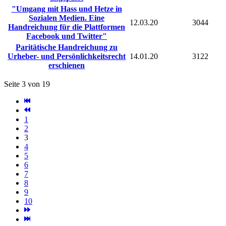
"Umgang mit Hass und Hetze in
Sozialen Medien. Eine
12.03.20
3044
Handreichung für die Plattformen
Facebook und Twitter"
Paritätische Handreichung zu
Urheber- und Persönlichkeitsrecht
14.01.20
3122
erschienen
Seite 3 von 19
1
2
3
4
5
6
7
8
9
10