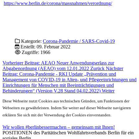
https://www.berlin.de/corona/massnahmen/verordnung/
Kategorie:
Corona-Pandemie / SARS-Covid-19
Erstellt: 09. Februar 2022
Zugriffe: 1966
Vorheriger Beitrag: AEAO Neuer Anwendungserlass zur
Abgabenordnung (AEAO) vom 12.01.2022
Zurück
Nächster
Beitrag: Corona-Pandemie - RKI Update „Prävention und
Management von COVID-19 in Alten- und Pflegeeinrichtungen und
Einrichtungen für Menschen mit Beeinträchtigungen und
Behinderungen“ (Version V.28 Stand 04.02.2022)
Weiter
Diese Webseite nutzt Cookies aus technischen Gründen, um Funktionen der
Webseiten zu gewährleisten. Indem Sie weiter auf dieser Webseite navigieren
erklären Sie sich mit der Verwendung der Cookies einverstanden.
Wir wollen #berlinbessermachen – gemeinsam mit Ihnen!
POSITIONEN des Paritätischen Wohlfahrtsverbands Berlin für ein
soziales Berlin