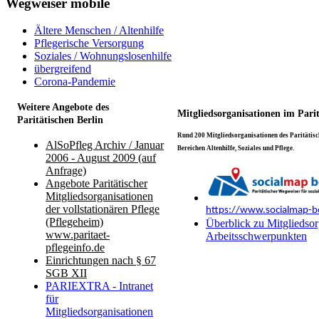
Wegweiser mobile
Ältere Menschen / Altenhilfe
Pflegerische Versorgung
Soziales / Wohnungslosenhilfe
übergreifend
Corona-Pandemie
Weitere Angebote des
Mitgliedsorganisationen im Pari
Paritätischen Berlin
Rund 200 Mitgliedsorganisationen des Paritätisch
AlSoPfleg Archiv / Januar
Bereichen Altenhilfe, Soziales und Pflege.
2006 - August 2009 (auf
Anfrage)
Angebote Paritätischer
Mitgliedsorganisationen
der vollstationären Pflege
https://www.socialmap-be
(Pflegeheim)
Überblick zu Mitgliedsor
www.paritaet-
Arbeitsschwerpunkten
pflegeinfo.de
Einrichtungen nach § 67
SGB XII
PARIEXTRA - Intranet
für
Mitgliedsorganisationen