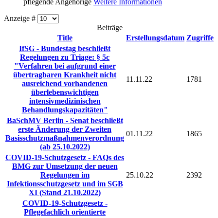
pflegende Angehörige
Weitere Informationen
Anzeige #
Beiträge
Title
Erstellungsdatum
Zugriffe
IfSG - Bundestag beschließt
Regelungen zu Triage: § 5c
"Verfahren bei aufgrund einer
übertragbaren Krankheit nicht
11.11.22
1781
ausreichend vorhandenen
überlebenswichtigen
intensivmedizinischen
Behandlungskapazitäten"
BaSchMV Berlin - Senat beschließt
erste Änderung der Zweiten
01.11.22
1865
Basisschutzmaßnahmenverordnung
(ab 25.10.2022)
COVID-19-Schutzgesetz - FAQs des
BMG zur Umsetzung der neuen
Regelungen im
25.10.22
2392
Infektionsschutzgesetz und im SGB
XI (Stand 21.10.2022)
COVID-19-Schutzgesetz -
Pflegefachlich orientierte