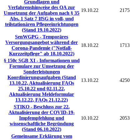
Grundlagen und
Verfahrenshinweise des QA zur
19.10.22
2175
Umsetzung der Aufgaben nach § 35
Abs. 1 Satz 7 IfSG in voll- und
teilstationären Pflegeeinrichtungen
(Stand 19.10.2022)
SenWGPG - Temporäres
Versorgungsangebot während der
18.10.22
1713
Corona-Pandemie ("Notfall-
Kurzzeitpflege" ab 18.10.2022)
§ 150c SGB XI - Informationen und
Formulare zur Umsetzung der
Sonderleistungen
Koordinierungsaufgaben (Stand
13.10.22
4250
13.10.22, Aktualisierung FAQs
25.10.22 und 02.11.22,
Aktualisierung Meldeformular
13.12.22, FAQs 21.12.22)
STIKO - Beschluss zur 22.
Aktualisierung der COVID-19-
Impfempfehlung und
10.10.22
2053
wissenschaftliche Begründung
(Stand 06.10.2022)
Gemeinsame Erklärung vom