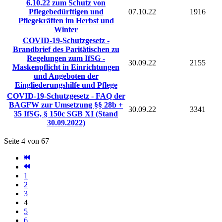
6.10.22 zum Schutz von
Pflegebedürftigen und
07.10.22
1916
Pflegekräften im Herbst und
Winter
COVID-19-Schutzgesetz -
Brandbrief des Paritätischen zu
Regelungen zum IfSG -
30.09.22
2155
Maskenpflicht in Einrichtungen
und Angeboten der
Eingliederungshilfe und Pflege
COVID-19-Schutzgesetz - FAQ der
BAGFW zur Umsetzung §§ 28b +
30.09.22
3341
35 IfSG, § 150c SGB XI (Stand
30.09.2022)
Seite 4 von 67
1
2
3
4
5
6