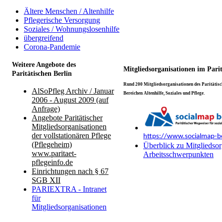
Ältere Menschen / Altenhilfe
Pflegerische Versorgung
Soziales / Wohnungslosenhilfe
übergreifend
Corona-Pandemie
Weitere Angebote des
Mitgliedsorganisationen im Pari
Paritätischen Berlin
Rund 200 Mitgliedsorganisationen des Paritätisch
AlSoPfleg Archiv / Januar
Bereichen Altenhilfe, Soziales und Pflege.
2006 - August 2009 (auf
Anfrage)
Angebote Paritätischer
Mitgliedsorganisationen
der vollstationären Pflege
https://www.socialmap-be
(Pflegeheim)
Überblick zu Mitgliedsor
www.paritaet-
Arbeitsschwerpunkten
pflegeinfo.de
Einrichtungen nach § 67
SGB XII
PARIEXTRA - Intranet
für
Mitgliedsorganisationen