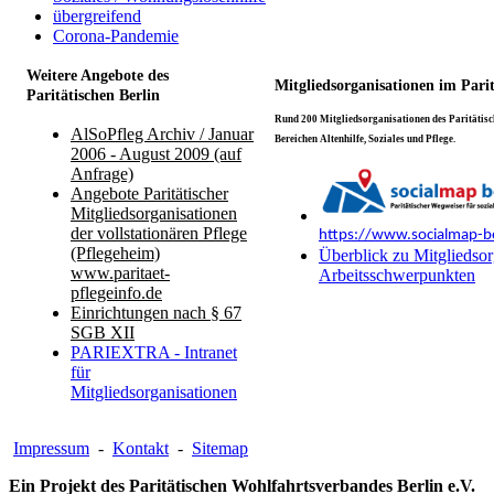
übergreifend
Corona-Pandemie
Weitere Angebote des
Mitgliedsorganisationen im Pari
Paritätischen Berlin
Rund 200 Mitgliedsorganisationen des Paritätisch
AlSoPfleg Archiv / Januar
Bereichen Altenhilfe, Soziales und Pflege.
2006 - August 2009 (auf
Anfrage)
Angebote Paritätischer
Mitgliedsorganisationen
der vollstationären Pflege
https://www.socialmap-be
(Pflegeheim)
Überblick zu Mitgliedsor
www.paritaet-
Arbeitsschwerpunkten
pflegeinfo.de
Einrichtungen nach § 67
SGB XII
PARIEXTRA - Intranet
für
Mitgliedsorganisationen
Impressum
-
Kontakt
-
Sitemap
Ein Projekt des Paritätischen Wohlfahrtsverbandes Berlin e.V.