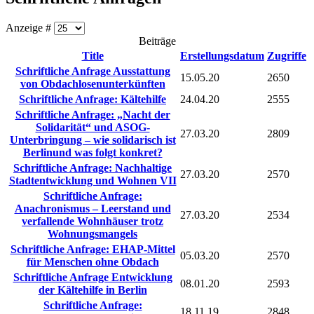
Anzeige #
Beiträge
Title
Erstellungsdatum
Zugriffe
Schriftliche Anfrage Ausstattung
15.05.20
2650
von Obdachlosenunterkünften
Schriftliche Anfrage: Kältehilfe
24.04.20
2555
Schriftliche Anfrage: „Nacht der
Solidarität“ und ASOG-
27.03.20
2809
Unterbringung – wie solidarisch ist
Berlinund was folgt konkret?
Schriftliche Anfrage: Nachhaltige
27.03.20
2570
Stadtentwicklung und Wohnen VII
Schriftliche Anfrage:
Anachronismus – Leerstand und
27.03.20
2534
verfallende Wohnhäuser trotz
Wohnungsmangels
Schriftliche Anfrage: EHAP-Mittel
05.03.20
2570
für Menschen ohne Obdach
Schriftliche Anfrage Entwicklung
08.01.20
2593
der Kältehilfe in Berlin
Schriftliche Anfrage:
18.11.19
2848