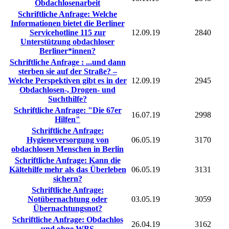
Obdachlosenarbeit
Schriftliche Anfrage: Welche
Informationen bietet die Berliner
Servicehotline 115 zur
12.09.19
2840
Unterstützung obdachloser
Berliner*innen?
Schriftliche Anfrage : ...und dann
sterben sie auf der Straße? –
Welche Perspektiven gibt es in der
12.09.19
2945
Obdachlosen-, Drogen- und
Suchthilfe?
Schriftliche Anfrage: "Die 67er
16.07.19
2998
Hilfen"
Schriftliche Anfrage:
Hygieneversorgung von
06.05.19
3170
obdachlosen Menschen in Berlin
Schriftliche Anfrage: Kann die
Kältehilfe mehr als das Überleben
06.05.19
3131
sichern?
Schriftliche Anfrage:
Notübernachtung oder
03.05.19
3059
Übernachtungsnot?
Schriftliche Anfrage: Obdachlos
26.04.19
3162
und ohne WBS