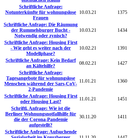
Schriftliche Anfrage:
Notunterkünfte für wohnungslose
10.03.21
1375
Frauen
Schriftliche Anfrage: Die Räumung
der Rummelsburger Bucht -
10.03.21
1434
Notwendig oder zynisch?
Schriftliche Anfrage: Housing First
- Wie geht es weiter nach der
10.02.21
1391
Modellphase?
Schriftliche Anfrage: Kein Bedarf
08.02.21
1427
an Kältehilfe?
Schriftliche Anfrage:
Tagesangebote für wohnungslose
11.01.21
1360
Menschen während der Sars-CoV-
2-Pandemie
Schriftliche Anfrage: Housing First
11.01.21
1451
oder Housing Last?
Schriftl. Anfrage: Wie ist die
Berliner Wohnungsnotfallhilfe für
30.11.20
1411
die der Corona-Pandemie
aufgestellt?
Schriftliche Anfrage: Aufsuchende
Sozialarbeit im Kreuzberger
11.11.20
1447