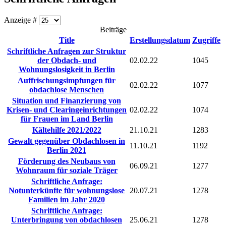
Anzeige #
Beiträge
Title
Erstellungsdatum
Zugriffe
Schriftliche Anfragen zur Struktur
der Obdach- und
02.02.22
1045
Wohnungslosigkeit in Berlin
Auffrischungsimpfungen für
02.02.22
1077
obdachlose Menschen
Situation und Finanzierung von
Krisen- und Clearingeinrichtungen
02.02.22
1074
für Frauen im Land Berlin
Kältehilfe 2021/2022
21.10.21
1283
Gewalt gegenüber Obdachlosen in
11.10.21
1192
Berlin 2021
Förderung des Neubaus von
06.09.21
1277
Wohnraum für soziale Träger
Schriftliche Anfrage:
Notunterkünfte für wohnungslose
20.07.21
1278
Familien im Jahr 2020
Schriftliche Anfrage:
Unterbringung von obdachlosen
25.06.21
1278