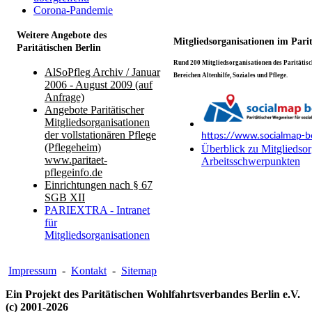
Corona-Pandemie
Weitere Angebote des
Mitgliedsorganisationen im Pari
Paritätischen Berlin
Rund 200 Mitgliedsorganisationen des Paritätisch
AlSoPfleg Archiv / Januar
Bereichen Altenhilfe, Soziales und Pflege.
2006 - August 2009 (auf
Anfrage)
Angebote Paritätischer
Mitgliedsorganisationen
der vollstationären Pflege
https://www.socialmap-be
(Pflegeheim)
Überblick zu Mitgliedsor
www.paritaet-
Arbeitsschwerpunkten
pflegeinfo.de
Einrichtungen nach § 67
SGB XII
PARIEXTRA - Intranet
für
Mitgliedsorganisationen
Impressum
-
Kontakt
-
Sitemap
Ein Projekt des Paritätischen Wohlfahrtsverbandes Berlin e.V.
(c) 2001-2026