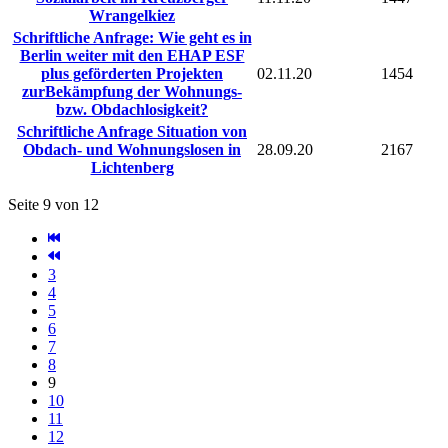
Wrangelkiez
Schriftliche Anfrage: Wie geht es in
Berlin weiter mit den EHAP ESF
plus geförderten Projekten
02.11.20
1454
zurBekämpfung der Wohnungs-
bzw. Obdachlosigkeit?
Schriftliche Anfrage Situation von
Obdach- und Wohnungslosen in
28.09.20
2167
Lichtenberg
Seite 9 von 12
3
4
5
6
7
8
9
10
11
12