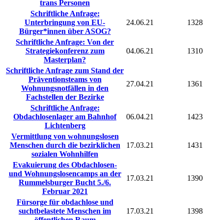
trans Personen
Schriftliche Anfrage:
Unterbringung von EU-
24.06.21
1328
Bürger*innen über ASOG?
Schriftliche Anfrage: Von der
Strategiekonferenz zum
04.06.21
1310
Masterplan?
Schriftliche Anfrage zum Stand der
Präventionsteams von
27.04.21
1361
Wohnungsnotfällen in den
Fachstellen der Bezirke
Schriftliche Anfrage:
Obdachlosenlager am Bahnhof
06.04.21
1423
Lichtenberg
Vermittlung von wohnungslosen
Menschen durch die bezirklichen
17.03.21
1431
sozialen Wohnhilfen
Evakuierung des Obdachlosen-
und Wohnungslosencamps an der
17.03.21
1390
Rummelsburger Bucht 5./6.
Februar 2021
Fürsorge für obdachlose und
suchtbelastete Menschen im
17.03.21
1398
öffentlichen Raum