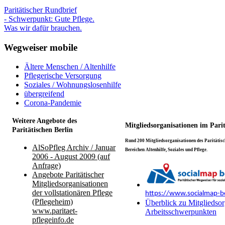
Paritätischer Rundbrief
- Schwerpunkt: Gute Pflege.
Was wir dafür brauchen.
Wegweiser mobile
Ältere Menschen / Altenhilfe
Pflegerische Versorgung
Soziales / Wohnungslosenhilfe
übergreifend
Corona-Pandemie
Weitere Angebote des
Mitgliedsorganisationen im Pari
Paritätischen Berlin
Rund 200 Mitgliedsorganisationen des Paritätisch
AlSoPfleg Archiv / Januar
Bereichen Altenhilfe, Soziales und Pflege.
2006 - August 2009 (auf
Anfrage)
Angebote Paritätischer
Mitgliedsorganisationen
der vollstationären Pflege
https://www.socialmap-be
(Pflegeheim)
Überblick zu Mitgliedsor
www.paritaet-
Arbeitsschwerpunkten
pflegeinfo.de