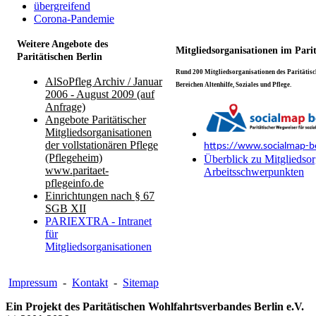
übergreifend
Corona-Pandemie
Weitere Angebote des
Mitgliedsorganisationen im Pari
Paritätischen Berlin
Rund 200 Mitgliedsorganisationen des Paritätisch
AlSoPfleg Archiv / Januar
Bereichen Altenhilfe, Soziales und Pflege.
2006 - August 2009 (auf
Anfrage)
Angebote Paritätischer
Mitgliedsorganisationen
der vollstationären Pflege
https://www.socialmap-be
(Pflegeheim)
Überblick zu Mitgliedsor
www.paritaet-
Arbeitsschwerpunkten
pflegeinfo.de
Einrichtungen nach § 67
SGB XII
PARIEXTRA - Intranet
für
Mitgliedsorganisationen
Impressum
-
Kontakt
-
Sitemap
Ein Projekt des Paritätischen Wohlfahrtsverbandes Berlin e.V.