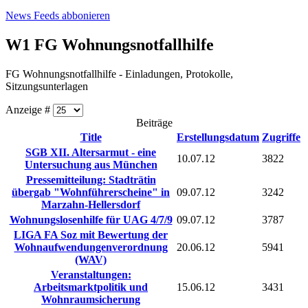
News Feeds abbonieren
W1 FG Wohnungsnotfallhilfe
FG Wohnungsnotfallhilfe - Einladungen, Protokolle,
Sitzungsunterlagen
Anzeige #
Beiträge
Title
Erstellungsdatum
Zugriffe
SGB XII. Altersarmut - eine
10.07.12
3822
Untersuchung aus München
Pressemitteilung: Stadträtin
übergab "Wohnführerscheine" in
09.07.12
3242
Marzahn-Hellersdorf
Wohnungslosenhilfe für UAG 4/7/9
09.07.12
3787
LIGA FA Soz mit Bewertung der
Wohnaufwendungenverordnung
20.06.12
5941
(WAV)
Veranstaltungen:
Arbeitsmarktpolitik und
15.06.12
3431
Wohnraumsicherung