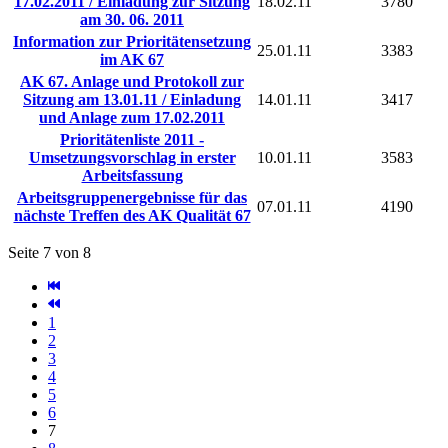
17.02.2011 / Einladung zur Sitzung
18.02.11
3780
am 30. 06. 2011
Information zur Prioritätensetzung
25.01.11
3383
im AK 67
AK 67. Anlage und Protokoll zur
Sitzung am 13.01.11 / Einladung
14.01.11
3417
und Anlage zum 17.02.2011
Prioritätenliste 2011 -
Umsetzungsvorschlag in erster
10.01.11
3583
Arbeitsfassung
Arbeitsgruppenergebnisse für das
07.01.11
4190
nächste Treffen des AK Qualität 67
Seite 7 von 8
1
2
3
4
5
6
7