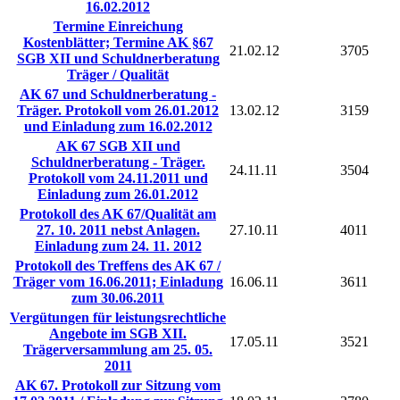
16.02.2012
Termine Einreichung
Kostenblätter; Termine AK §67
21.02.12
3705
SGB XII und Schuldnerberatung
Träger / Qualität
AK 67 und Schuldnerberatung -
Träger. Protokoll vom 26.01.2012
13.02.12
3159
und Einladung zum 16.02.2012
AK 67 SGB XII und
Schuldnerberatung - Träger.
24.11.11
3504
Protokoll vom 24.11.2011 und
Einladung zum 26.01.2012
Protokoll des AK 67/Qualität am
27. 10. 2011 nebst Anlagen.
27.10.11
4011
Einladung zum 24. 11. 2012
Protokoll des Treffens des AK 67 /
Träger vom 16.06.2011; Einladung
16.06.11
3611
zum 30.06.2011
Vergütungen für leistungsrechtliche
Angebote im SGB XII.
17.05.11
3521
Trägerversammlung am 25. 05.
2011
AK 67. Protokoll zur Sitzung vom