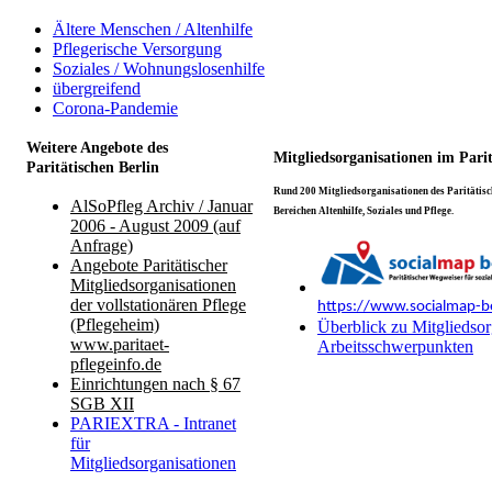
Ältere Menschen / Altenhilfe
Pflegerische Versorgung
Soziales / Wohnungslosenhilfe
übergreifend
Corona-Pandemie
Weitere Angebote des
Mitgliedsorganisationen im Pari
Paritätischen Berlin
Rund 200 Mitgliedsorganisationen des Paritätisch
AlSoPfleg Archiv / Januar
Bereichen Altenhilfe, Soziales und Pflege.
2006 - August 2009 (auf
Anfrage)
Angebote Paritätischer
Mitgliedsorganisationen
der vollstationären Pflege
https://www.socialmap-be
(Pflegeheim)
Überblick zu Mitgliedsor
www.paritaet-
Arbeitsschwerpunkten
pflegeinfo.de
Einrichtungen nach § 67
SGB XII
PARIEXTRA - Intranet
für
Mitgliedsorganisationen