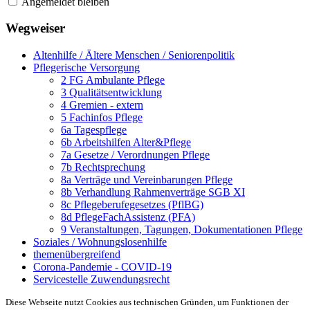
Angemeldet bleiben
Wegweiser
Altenhilfe / Ältere Menschen / Seniorenpolitik
Pflegerische Versorgung
2 FG Ambulante Pflege
3 Qualitätsentwicklung
4 Gremien - extern
5 Fachinfos Pflege
6a Tagespflege
6b Arbeitshilfen Alter&Pflege
7a Gesetze / Verordnungen Pflege
7b Rechtsprechung
8a Verträge und Vereinbarungen Pflege
8b Verhandlung Rahmenverträge SGB XI
8c Pflegeberufegesetzes (PflBG)
8d PflegeFachAssistenz (PFA)
9 Veranstaltungen, Tagungen, Dokumentationen Pflege
Soziales / Wohnungslosenhilfe
themenübergreifend
Corona-Pandemie - COVID-19
Servicestelle Zuwendungsrecht
Diese Webseite nutzt Cookies aus technischen Gründen, um Funktionen der