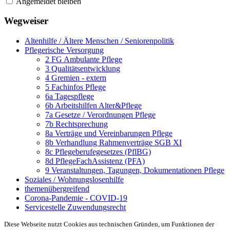
Angemeldet bleiben
Wegweiser
Altenhilfe / Ältere Menschen / Seniorenpolitik
Pflegerische Versorgung
2 FG Ambulante Pflege
3 Qualitätsentwicklung
4 Gremien - extern
5 Fachinfos Pflege
6a Tagespflege
6b Arbeitshilfen Alter&Pflege
7a Gesetze / Verordnungen Pflege
7b Rechtsprechung
8a Verträge und Vereinbarungen Pflege
8b Verhandlung Rahmenverträge SGB XI
8c Pflegeberufegesetzes (PflBG)
8d PflegeFachAssistenz (PFA)
9 Veranstaltungen, Tagungen, Dokumentationen Pflege
Soziales / Wohnungslosenhilfe
themenübergreifend
Corona-Pandemie - COVID-19
Servicestelle Zuwendungsrecht
Diese Webseite nutzt Cookies aus technischen Gründen, um Funktionen der