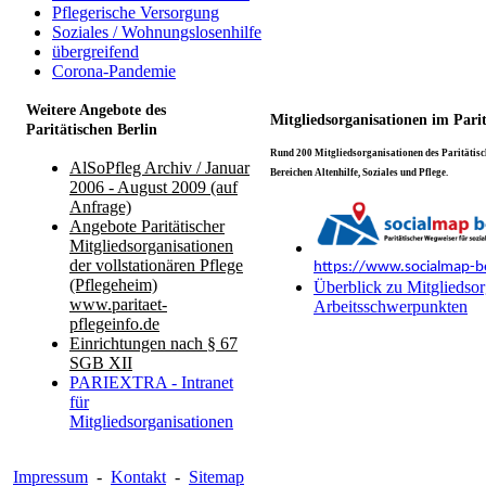
Pflegerische Versorgung
Soziales / Wohnungslosenhilfe
übergreifend
Corona-Pandemie
Weitere Angebote des
Mitgliedsorganisationen im Pari
Paritätischen Berlin
Rund 200 Mitgliedsorganisationen des Paritätisch
AlSoPfleg Archiv / Januar
Bereichen Altenhilfe, Soziales und Pflege.
2006 - August 2009 (auf
Anfrage)
Angebote Paritätischer
Mitgliedsorganisationen
der vollstationären Pflege
https://www.socialmap-be
(Pflegeheim)
Überblick zu Mitgliedsor
www.paritaet-
Arbeitsschwerpunkten
pflegeinfo.de
Einrichtungen nach § 67
SGB XII
PARIEXTRA - Intranet
für
Mitgliedsorganisationen
Impressum
-
Kontakt
-
Sitemap