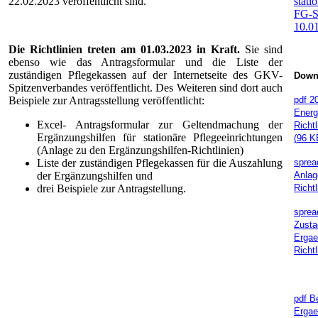
22.02.2023 veröffentlicht sind.
stati
FG-S
10.0
Die Richtlinien treten am 01.03.2023 in Kraft.
Sie sind
ebenso wie das Antragsformular und die Liste der
zuständigen Pflegekassen auf der Internetseite des GKV-
Downl
Spitzenverbandes veröffentlicht. Des Weiteren sind dort auch
Beispiele zur Antragsstellung veröffentlicht:
pdf
20
Energ
Excel- Antragsformular zur Geltendmachung der
Richt
Ergänzungshilfen für stationäre Pflegeeinrichtungen
(
96 K
(Anlage zu den Ergänzungshilfen-Richtlinien)
Liste der zuständigen Pflegekassen für die Auszahlung
sprea
der Ergänzungshilfen und
Anlag
drei Beispiele zur Antragstellung.
Richt
sprea
Zusta
Ergae
Richt
pdf
Be
Ergae