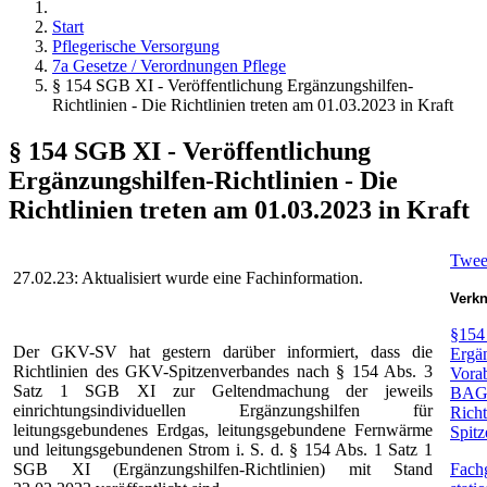
Start
Pflegerische Versorgung
7a Gesetze / Verordnungen Pflege
§ 154 SGB XI - Veröffentlichung Ergänzungshilfen-
Richtlinien - Die Richtlinien treten am 01.03.2023 in Kraft
§ 154 SGB XI - Veröffentlichung
Ergänzungshilfen-Richtlinien - Die
Richtlinien treten am 01.03.2023 in Kraft
Twee
27.02.23: Aktualisiert wurde eine Fachinformation.
Verkn
§154
Der GKV-SV hat gestern darüber informiert, dass die
Ergän
Richtlinien des GKV-Spitzenverbandes nach § 154 Abs. 3
Vora
Satz 1 SGB XI zur Geltendmachung der jeweils
BAGF
einrichtungsindividuellen Ergänzungshilfen für
Rich
leitungsgebundenes Erdgas, leitungsgebundene Fernwärme
Spit
und leitungsgebundenen Strom i. S. d. § 154 Abs. 1 Satz 1
SGB XI (Ergänzungshilfen-Richtlinien) mit Stand
Fachg