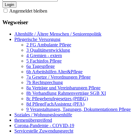
Login
Angemeldet bleiben
Wegweiser
Altenhilfe / Ältere Menschen / Seniorenpolitik
Pflegerische Versorgung
2 FG Ambulante Pflege
3 Qualitätsentwicklung
4 Gremien - extern
5 Fachinfos Pflege
6a Tagespflege
6b Arbeitshilfen Alter&Pflege
7a Gesetze / Verordnungen Pflege
7b Rechtsprechung
8a Verträge und Vereinbarungen Pflege
8b Verhandlung Rahmenverträge SGB XI
8c Pflegeberufegesetzes (PflBG)
8d PflegeFachAssistenz (PFA)
9 Veranstaltungen, Tagungen, Dokumentationen Pflege
Soziales / Wohnungslosenhilfe
themenübergreifend
Corona-Pandemie - COVID-19
Servicestelle Zuwendungsrecht