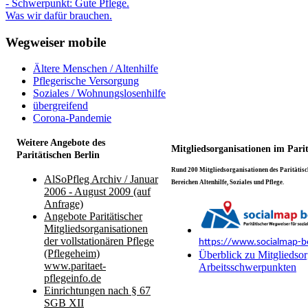
- Schwerpunkt: Gute Pflege.
Was wir dafür brauchen.
Wegweiser mobile
Ältere Menschen / Altenhilfe
Pflegerische Versorgung
Soziales / Wohnungslosenhilfe
übergreifend
Corona-Pandemie
Weitere Angebote des
Mitgliedsorganisationen im Pari
Paritätischen Berlin
Rund 200 Mitgliedsorganisationen des Paritätisch
AlSoPfleg Archiv / Januar
Bereichen Altenhilfe, Soziales und Pflege.
2006 - August 2009 (auf
Anfrage)
Angebote Paritätischer
Mitgliedsorganisationen
der vollstationären Pflege
https://www.socialmap-be
(Pflegeheim)
Überblick zu Mitgliedsor
www.paritaet-
Arbeitsschwerpunkten
pflegeinfo.de
Einrichtungen nach § 67
SGB XII