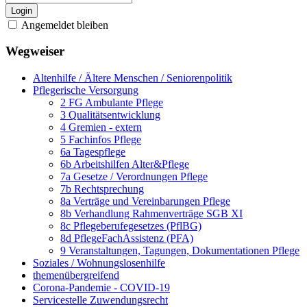
Login
Angemeldet bleiben
Wegweiser
Altenhilfe / Ältere Menschen / Seniorenpolitik
Pflegerische Versorgung
2 FG Ambulante Pflege
3 Qualitätsentwicklung
4 Gremien - extern
5 Fachinfos Pflege
6a Tagespflege
6b Arbeitshilfen Alter&Pflege
7a Gesetze / Verordnungen Pflege
7b Rechtsprechung
8a Verträge und Vereinbarungen Pflege
8b Verhandlung Rahmenverträge SGB XI
8c Pflegeberufegesetzes (PflBG)
8d PflegeFachAssistenz (PFA)
9 Veranstaltungen, Tagungen, Dokumentationen Pflege
Soziales / Wohnungslosenhilfe
themenübergreifend
Corona-Pandemie - COVID-19
Servicestelle Zuwendungsrecht