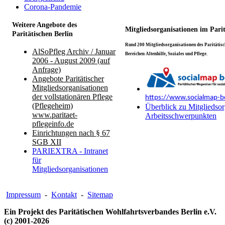
Corona-Pandemie
Weitere Angebote des
Mitgliedsorganisationen im Pari
Paritätischen Berlin
Rund 200 Mitgliedsorganisationen des Paritätisch
AlSoPfleg Archiv / Januar
Bereichen Altenhilfe, Soziales und Pflege.
2006 - August 2009 (auf
Anfrage)
Angebote Paritätischer
Mitgliedsorganisationen
der vollstationären Pflege
https://www.socialmap-be
(Pflegeheim)
Überblick zu Mitgliedsor
www.paritaet-
Arbeitsschwerpunkten
pflegeinfo.de
Einrichtungen nach § 67
SGB XII
PARIEXTRA - Intranet
für
Mitgliedsorganisationen
Impressum
-
Kontakt
-
Sitemap
Ein Projekt des Paritätischen Wohlfahrtsverbandes Berlin e.V.
(c) 2001-2026