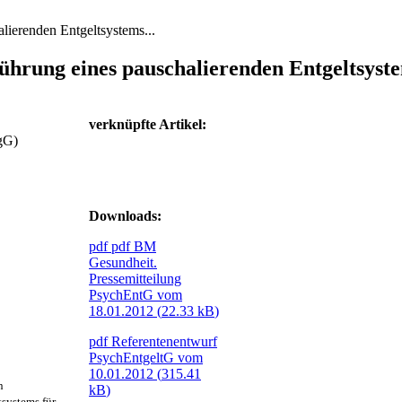
lierenden Entgeltsystems...
ührung eines pauschalierenden Entgeltsyste
verknüpfte Artikel:
tgG)
Downloads:
pdf
pdf
BM
Gesundheit.
Pressemitteilung
PsychEntG vom
18.01.2012 (
22.33 kB
)
pdf
Referentenentwurf
PsychEntgeltG vom
10.01.2012 (
315.41
n
kB
)
tsystems für