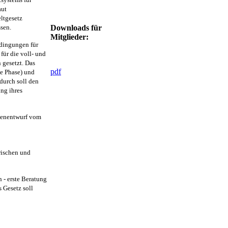
aut
ltgesetz
sen.
Downloads für
Mitglieder:
dingungen für
für die voll- und
 gesetzt. Das
pdf
le Phase) und
durch soll den
ng ihres
tenentwurf vom
rischen und
 - erste Beratung
 Gesetz soll