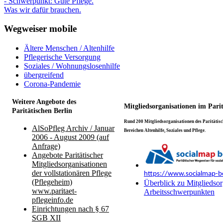
- Schwerpunkt: Gute Pflege.
Was wir dafür brauchen.
Wegweiser mobile
Ältere Menschen / Altenhilfe
Pflegerische Versorgung
Soziales / Wohnungslosenhilfe
übergreifend
Corona-Pandemie
Weitere Angebote des
Mitgliedsorganisationen im Pari
Paritätischen Berlin
Rund 200 Mitgliedsorganisationen des Paritätisch
AlSoPfleg Archiv / Januar
Bereichen Altenhilfe, Soziales und Pflege.
2006 - August 2009 (auf
Anfrage)
Angebote Paritätischer
Mitgliedsorganisationen
der vollstationären Pflege
https://www.socialmap-be
(Pflegeheim)
Überblick zu Mitgliedsor
www.paritaet-
Arbeitsschwerpunkten
pflegeinfo.de
Einrichtungen nach § 67
SGB XII