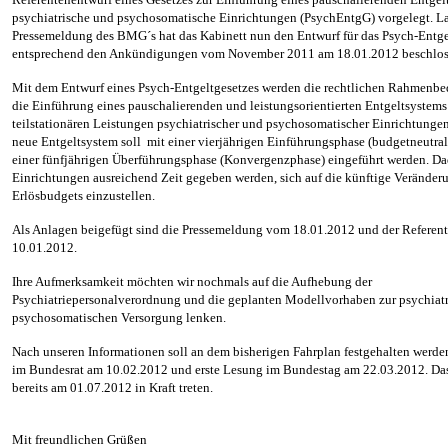
psychiatrische und psychosomatische Einrichtungen (PsychEntgG) vorgelegt. L
Pressemeldung des BMG´s hat das Kabinett nun den Entwurf für das Psych-Entge
entsprechend den Ankündigungen vom November 2011 am 18.01.2012 beschlos
Mit dem Entwurf eines Psych-Entgeltgesetzes werden die rechtlichen Rahmenbe
die Einführung eines pauschalierenden und leistungsorientierten Entgeltsystems 
teilstationären Leistungen psychiatrischer und psychosomatischer Einrichtungen
neue Entgeltsystem soll mit einer vierjährigen Einführungsphase (budgetneutra
einer fünfjährigen Überführungsphase (Konvergenzphase) eingeführt werden. Da
Einrichtungen ausreichend Zeit gegeben werden, sich auf die künftige Veränderu
Erlösbudgets einzustellen.
Als Anlagen beigefügt sind die Pressemeldung vom 18.01.2012 und der Referen
10.01.2012.
Ihre Aufmerksamkeit möchten wir nochmals auf die Aufhebung der
Psychiatriepersonalverordnung und die geplanten Modellvorhaben zur psychiat
psychosomatischen Versorgung lenken.
Nach unseren Informationen soll an dem bisherigen Fahrplan festgehalten werden
im Bundesrat am 10.02.2012 und erste Lesung im Bundestag am 22.03.2012. Das
bereits am 01.07.2012 in Kraft treten.
Mit freundlichen Grüßen