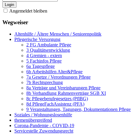
Login
Angemeldet bleiben
Wegweiser
Altenhilfe / Ältere Menschen / Seniorenpolitik
Pflegerische Versorgung
2 FG Ambulante Pflege
3 Qualitätsentwicklung
4 Gremien - extern
5 Fachinfos Pflege
6a Tagespflege
6b Arbeitshilfen Alter&Pflege
7a Gesetze / Verordnungen Pflege
7b Rechtsprechung
8a Verträge und Vereinbarungen Pflege
8b Verhandlung Rahmenverträge SGB XI
8c Pflegeberufegesetzes (PflBG)
8d PflegeFachAssistenz (PFA)
9 Veranstaltungen, Tagungen, Dokumentationen Pflege
Soziales / Wohnungslosenhilfe
themenübergreifend
Corona-Pandemie - COVID-19
Servicestelle Zuwendungsrecht