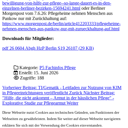
bewilligung-von-hilfe-zur-pflege--so-lange-dauert-es-in-den-
einzelnen-berliner-bezirken-15694241.html
oder Berliner
Morgenpost vom 7.6.26: Pflegeheime nehmen Menschen aus
Pankow nur mit Zurückhaltung auf:
https://www.morgenpost.de/berlin/article412203333/pflegeheime-
nehmen-menschen-aus-pankow-nur-mit-zurueckhaltung-auf.html
Downloads für Mitglieder:
pdf
26 0604 Abgh HzP Berlin S19 26107
(
29 KB
)
Kategorie:
P5 Fachinfos Pflege
Erstellt: 15. Juni 2026
Zugriffe: 188
Vorheriger Beitrag: TI/Gematik - Leitfaden zur Nutzung von KIM
in Pflegeeinrichtungen veröffentlicht
Zurück
Nächster Beitrag:
"Hilfe, die nicht ankommt – Armut in der häuslichen Pflege" -
Explorative Studie zur Pflegearmut
Weiter
Diese Webseite nutzt Cookies aus technischen Gründen, um Funktionen der
Webseiten zu gewährleisten. Indem Sie weiter auf dieser Webseite navigieren
erklären Sie sich mit der Verwendung der Cookies einverstanden.