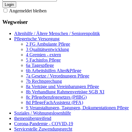
Login
Angemeldet bleiben
Wegweiser
Altenhilfe / Ältere Menschen / Seniorenpolitik
Pflegerische Versorgung
2 FG Ambulante Pflege
3 Qualitätsentwicklung
4 Gremien - extern
5 Fachinfos Pflege
6a Tagespflege
6b Arbeitshilfen Alter&Pflege
7a Gesetze / Verordnungen Pflege
7b Rechtsprechung
8a Verträge und Vereinbarungen Pflege
8b Verhandlung Rahmenverträge SGB XI
8c Pflegeberufegesetzes (PflBG)
8d PflegeFachAssistenz (PFA)
9 Veranstaltungen, Tagungen, Dokumentationen Pflege
Soziales / Wohnungslosenhilfe
themenübergreifend
Corona-Pandemie - COVID-19
Servicestelle Zuwendungsrecht