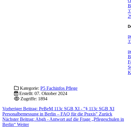
Q
B
3
2
D
p
3
p
B
F
S
Kategorie:
P5 Fachinfos Pflege
Erstellt: 07. Oktober 2024
Zugriffe: 1894
Vorheriger Beitrag: PeBeM 113c SGB XI - "§ 113c SGB XI
Personalbemessung in Berlin – FAQ für die Praxis"
Zurück
Nächster Beitrag: Abgh - Antwort auf die Frage „Pflegeschulen in
Berlin“
Weiter