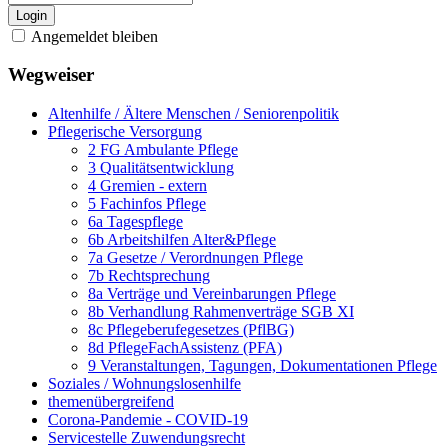
Login
Angemeldet bleiben
Wegweiser
Altenhilfe / Ältere Menschen / Seniorenpolitik
Pflegerische Versorgung
2 FG Ambulante Pflege
3 Qualitätsentwicklung
4 Gremien - extern
5 Fachinfos Pflege
6a Tagespflege
6b Arbeitshilfen Alter&Pflege
7a Gesetze / Verordnungen Pflege
7b Rechtsprechung
8a Verträge und Vereinbarungen Pflege
8b Verhandlung Rahmenverträge SGB XI
8c Pflegeberufegesetzes (PflBG)
8d PflegeFachAssistenz (PFA)
9 Veranstaltungen, Tagungen, Dokumentationen Pflege
Soziales / Wohnungslosenhilfe
themenübergreifend
Corona-Pandemie - COVID-19
Servicestelle Zuwendungsrecht