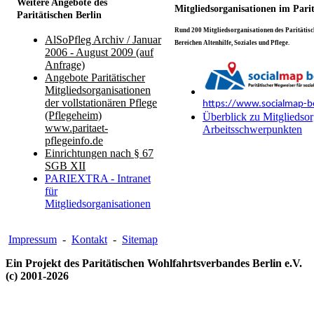
Weitere Angebote des
Mitgliedsorganisationen im Pari
Paritätischen Berlin
Rund 200 Mitgliedsorganisationen des Paritätisch
AlSoPfleg Archiv / Januar
Bereichen Altenhilfe, Soziales und Pflege.
2006 - August 2009 (auf
Anfrage)
Angebote Paritätischer
Mitgliedsorganisationen
der vollstationären Pflege
https://www.socialmap-be
(Pflegeheim)
Überblick zu Mitgliedsor
www.paritaet-
Arbeitsschwerpunkten
pflegeinfo.de
Einrichtungen nach § 67
SGB XII
PARIEXTRA - Intranet
für
Mitgliedsorganisationen
Impressum
-
Kontakt
-
Sitemap
Ein Projekt des Paritätischen Wohlfahrtsverbandes Berlin e.V.
(c) 2001-2026