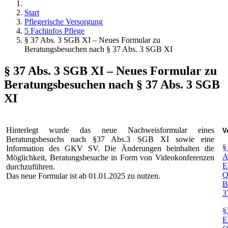
Start
Pflegerische Versorgung
5 Fachinfos Pflege
§ 37 Abs. 3 SGB XI – Neues Formular zu
Beratungsbesuchen nach § 37 Abs. 3 SGB XI
§ 37 Abs. 3 SGB XI – Neues Formular zu
Beratungsbesuchen nach § 37 Abs. 3 SGB
XI
Hinterlegt wurde das neue Nachweisformular eines
V
Beratungsbesuchs nach §37 Abs.3 SGB XI sowie eine
§
Information des GKV SV. Die Änderungen beinhalten die
A
Möglichkeit, Beratungsbesuche in Form von Videokonferenzen
E
durchzuführen.
Q
Das neue Formular ist ab 01.01.2025 zu nutzen.
B
3
§
E