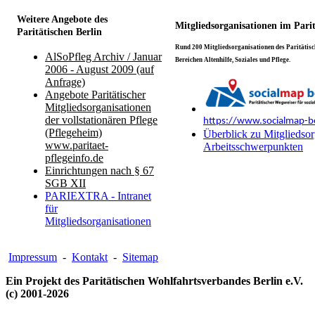
Weitere Angebote des
Mitgliedsorganisationen im Pari
Paritätischen Berlin
Rund 200 Mitgliedsorganisationen des Paritätisch
AlSoPfleg Archiv / Januar
Bereichen Altenhilfe, Soziales und Pflege.
2006 - August 2009 (auf
Anfrage)
Angebote Paritätischer
Mitgliedsorganisationen
der vollstationären Pflege
https://www.socialmap-be
(Pflegeheim)
Überblick zu Mitgliedsor
www.paritaet-
Arbeitsschwerpunkten
pflegeinfo.de
Einrichtungen nach § 67
SGB XII
PARIEXTRA - Intranet
für
Mitgliedsorganisationen
Impressum
-
Kontakt
-
Sitemap
Ein Projekt des Paritätischen Wohlfahrtsverbandes Berlin e.V.
(c) 2001-2026