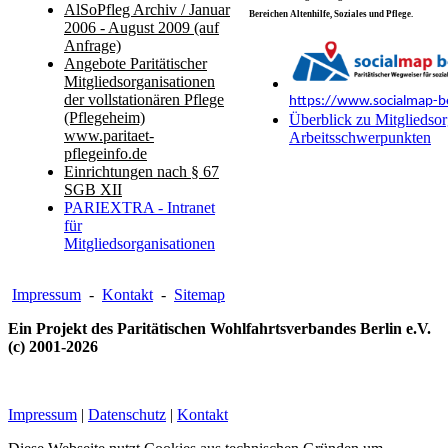
AlSoPfleg Archiv / Januar
Bereichen Altenhilfe, Soziales und Pflege.
2006 - August 2009 (auf
Anfrage)
Angebote Paritätischer
Mitgliedsorganisationen
der vollstationären Pflege
https://www.socialmap-be
(Pflegeheim)
Überblick zu Mitgliedsor
www.paritaet-
Arbeitsschwerpunkten
pflegeinfo.de
Einrichtungen nach § 67
SGB XII
PARIEXTRA - Intranet
für
Mitgliedsorganisationen
Impressum
-
Kontakt
-
Sitemap
Ein Projekt des Paritätischen Wohlfahrtsverbandes Berlin e.V.
(c) 2001-2026
Impressum
|
Datenschutz
|
Kontakt