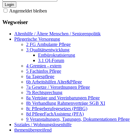
Login
Angemeldet bleiben
Wegweiser
Altenhilfe / Ältere Menschen / Seniorenpolitik
Pflegerische Versorgung
2 FG Ambulante Pflege
3 Qualitätsentwicklung
Entbürokratisierung
3.1 QI-Forum
4 Gremien - extern
5 Fachinfos Pflege
6a Tagespflege
6b Arbeitshilfen Alter&Pflege
7a Gesetze / Verordnungen Pflege
7b Rechtsprechung
8a Verträge und Vereinbarungen Pflege
8b Verhandlung Rahmenverträge SGB XI
8c Pflegeberufegesetzes (PflBG)
8d PflegeFachAssistenz (PFA)
9 Veranstaltungen, Tagungen, Dokumentationen Pflege
Soziales / Wohnungslosenhilfe
themenübergreifend