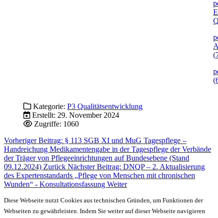
p
E
Q
p
A
(
p
(
Kategorie:
P3 Qualitätsentwicklung
Erstellt: 29. November 2024
Zugriffe: 1060
Vorheriger Beitrag: § 113 SGB XI und MuG Tagespflege –
Handreichung Medikamentengabe in der Tagespflege der Verbände
der Träger von Pflegeeinrichtungen auf Bundesebene (Stand
09.12.2024)
Zurück
Nächster Beitrag: DNQP – 2. Aktualisierung
des Expertenstandards „Pflege von Menschen mit chronischen
Wunden“ - Konsultationsfassung
Weiter
Diese Webseite nutzt Cookies aus technischen Gründen, um Funktionen der
Webseiten zu gewährleisten. Indem Sie weiter auf dieser Webseite navigieren