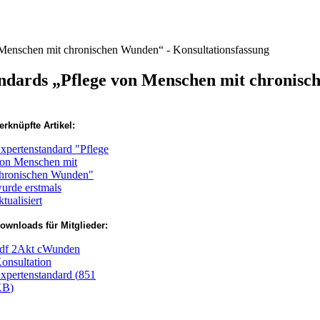
 Menschen mit chronischen Wunden“ - Konsultationsfassung
andards „Pflege von Menschen mit chronisc
erknüpfte Artikel:
xpertenstandard "Pflege
on Menschen mit
hronischen Wunden"
urde erstmals
ktualisiert
ownloads für Mitglieder:
df
2Akt cWunden
onsultation
xpertenstandard
(
851
KB
)