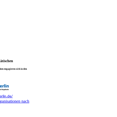
tätischen
en engagieren sich in den
rlin.de/
ganisationen nach