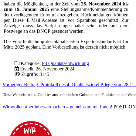
haben die Möglichkeit, in der Zeit vom
26. November 2024 bis
zum 19. Januar 2025
eine Stellungnahme/Kommentierung zu
dem vorliegenden Entwurf abzugeben. Rückmeldungen können
per
Diese E-Mail-Adresse ist vor Spambots geschützt! Zur
Anzeige muss JavaScript eingeschaltet sein.
oder auf dem
Postwege an das DNQP gesendet werden.
Die Veröffentlichung des aktualisierten Expertenstandards ist für
Mitte 2025 geplant. Eine Vorbestellung ist derzeit nicht möglich.
Kategorie:
P3 Qualitätsentwicklung
Erstellt: 26. November 2024
Zugriffe: 3145
Vorheriger Beitrag: Protokoll des 4. Qualitätszirkel Pflege vom 28.1
Diese Webseite nutzt Cookies aus technischen Gründen, um Funktionen der Websei
Wir wollen #berlinbessermachen – gemeinsam mit Ihnen!
POSITIONEN 