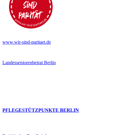
www.wir-sind-paritaet.de
Landesseniorenbeirat Berlin
PFLEGESTÜTZPUNKTE BERLIN