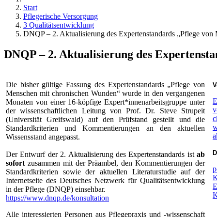
Start
Pflegerische Versorgung
3 Qualitätsentwicklung
DNQP – 2. Aktualisierung des Expertenstandards „Pflege von
DNQP – 2. Aktualisierung des Expertenst
Die bisher gültige Fassung des Expertenstandards „Pflege von
V
Menschen mit chronischen Wunden“ wurde in den vergangenen
E
Monaten von einer 16-köpfige Expert*innenarbeitsgruppe unter
v
der wissenschaftlichen Leitung von Prof. Dr. Steve Strupeit
c
(Universität Greifswald) auf den Prüfstand gestellt und die
w
Standardkriterien und Kommentierungen an den aktuellen
a
Wissensstand angepasst.
D
Der Entwurf der 2. Aktualisierung des Expertenstandards ist
ab
sofort
zusammen mit der Präambel, den Kommentierungen der
p
Standardkriterien sowie der aktuellen Literaturstudie auf der
K
Internetseite des Deutsches Netzwerk für Qualitätsentwicklung
E
in der Pflege (DNQP) einsehbar.
https://www.dnqp.de/konsultation
Alle interessierten Personen aus Pflegepraxis und -wissenschaft