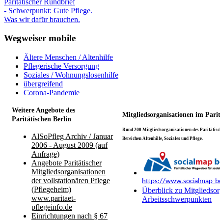
Paritätischer Rundbrief
- Schwerpunkt: Gute Pflege.
Was wir dafür brauchen.
Wegweiser mobile
Ältere Menschen / Altenhilfe
Pflegerische Versorgung
Soziales / Wohnungslosenhilfe
übergreifend
Corona-Pandemie
Weitere Angebote des
Mitgliedsorganisationen im Pari
Paritätischen Berlin
Rund 200 Mitgliedsorganisationen des Paritätisch
AlSoPfleg Archiv / Januar
Bereichen Altenhilfe, Soziales und Pflege.
2006 - August 2009 (auf
Anfrage)
Angebote Paritätischer
Mitgliedsorganisationen
der vollstationären Pflege
https://www.socialmap-be
(Pflegeheim)
Überblick zu Mitgliedsor
www.paritaet-
Arbeitsschwerpunkten
pflegeinfo.de
Einrichtungen nach § 67