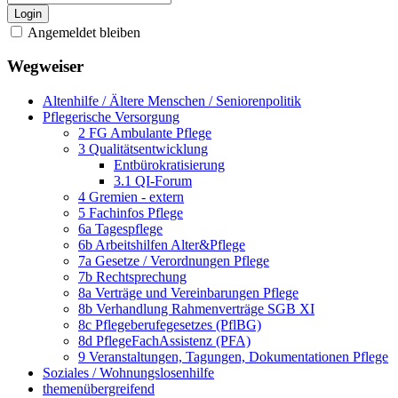
Login
Angemeldet bleiben
Wegweiser
Altenhilfe / Ältere Menschen / Seniorenpolitik
Pflegerische Versorgung
2 FG Ambulante Pflege
3 Qualitätsentwicklung
Entbürokratisierung
3.1 QI-Forum
4 Gremien - extern
5 Fachinfos Pflege
6a Tagespflege
6b Arbeitshilfen Alter&Pflege
7a Gesetze / Verordnungen Pflege
7b Rechtsprechung
8a Verträge und Vereinbarungen Pflege
8b Verhandlung Rahmenverträge SGB XI
8c Pflegeberufegesetzes (PflBG)
8d PflegeFachAssistenz (PFA)
9 Veranstaltungen, Tagungen, Dokumentationen Pflege
Soziales / Wohnungslosenhilfe
themenübergreifend