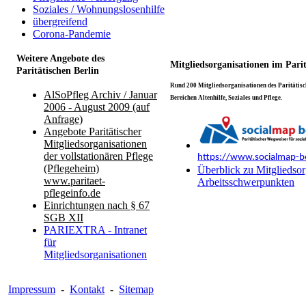
Soziales / Wohnungslosenhilfe
übergreifend
Corona-Pandemie
Weitere Angebote des
Mitgliedsorganisationen im Pari
Paritätischen Berlin
Rund 200 Mitgliedsorganisationen des Paritätisch
AlSoPfleg Archiv / Januar
Bereichen Altenhilfe, Soziales und Pflege.
2006 - August 2009 (auf
Anfrage)
Angebote Paritätischer
Mitgliedsorganisationen
der vollstationären Pflege
https://www.socialmap-be
(Pflegeheim)
Überblick zu Mitgliedsor
www.paritaet-
Arbeitsschwerpunkten
pflegeinfo.de
Einrichtungen nach § 67
SGB XII
PARIEXTRA - Intranet
für
Mitgliedsorganisationen
Impressum
-
Kontakt
-
Sitemap