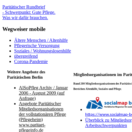
Paritätischer Rundbrief
- Schwerpunkt: Gute Pflege.
Was wir dafür brauchen.
Wegweiser mobile
Ältere Menschen / Altenhilfe
Pflegerische Versorgung
Soziales / Wohnungslosenhilfe
übergreifend
Corona-Pandemie
Weitere Angebote des
Mitgliedsorganisationen im Pari
Paritätischen Berlin
Rund 200 Mitgliedsorganisationen des Paritätisch
AlSoPfleg Archiv / Januar
Bereichen Altenhilfe, Soziales und Pflege.
2006 - August 2009 (auf
Anfrage)
Angebote Paritätischer
Mitgliedsorganisationen
der vollstationären Pflege
https://www.socialmap-be
(Pflegeheim)
Überblick zu Mitgliedsor
www.paritaet-
Arbeitsschwerpunkten
pflegeinfo.de