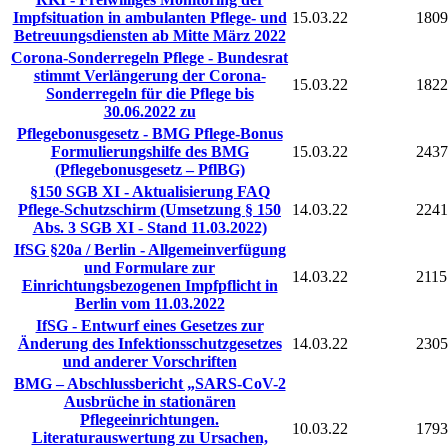
Impfsituation in ambulanten Pflege- und
15.03.22
1809
Betreuungsdiensten ab Mitte März 2022
Corona-Sonderregeln Pflege - Bundesrat
stimmt Verlängerung der Corona-
15.03.22
1822
Sonderregeln für die Pflege bis
30.06.2022 zu
Pflegebonusgesetz - BMG Pflege-Bonus
Formulierungshilfe des BMG
15.03.22
2437
(Pflegebonusgesetz – PflBG)
§150 SGB XI - Aktualisierung FAQ
Pflege-Schutzschirm (Umsetzung § 150
14.03.22
2241
Abs. 3 SGB XI - Stand 11.03.2022)
IfSG §20a / Berlin - Allgemeinverfügung
und Formulare zur
14.03.22
2115
Einrichtungsbezogenen Impfpflicht in
Berlin vom 11.03.2022
IfSG - Entwurf eines Gesetzes zur
Änderung des Infektionsschutzgesetzes
14.03.22
2305
und anderer Vorschriften
BMG – Abschlussbericht „SARS-CoV-2
Ausbrüche in stationären
Pflegeeinrichtungen.
10.03.22
1793
Literaturauswertung zu Ursachen,