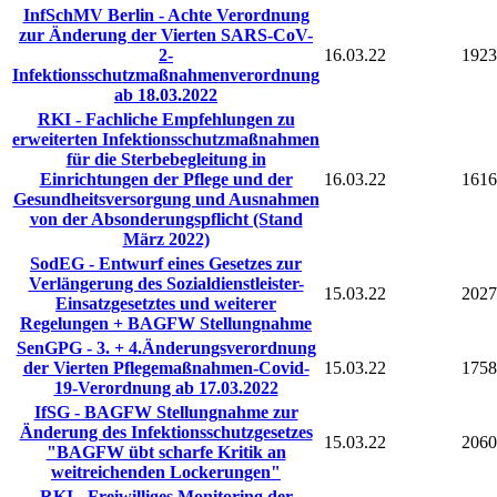
InfSchMV Berlin - Achte Verordnung
zur Änderung der Vierten SARS-CoV-
2-
16.03.22
1923
Infektionsschutzmaßnahmenverordnung
ab 18.03.2022
RKI - Fachliche Empfehlungen zu
erweiterten Infektionsschutzmaßnahmen
für die Sterbebegleitung in
Einrichtungen der Pflege und der
16.03.22
1616
Gesundheitsversorgung und Ausnahmen
von der Absonderungspflicht (Stand
März 2022)
SodEG - Entwurf eines Gesetzes zur
Verlängerung des Sozialdienstleister-
15.03.22
2027
Einsatzgesetztes und weiterer
Regelungen + BAGFW Stellungnahme
SenGPG - 3. + 4.Änderungsverordnung
der Vierten Pflegemaßnahmen-Covid-
15.03.22
1758
19-Verordnung ab 17.03.2022
IfSG - BAGFW Stellungnahme zur
Änderung des Infektionsschutzgesetzes
15.03.22
2060
"BAGFW übt scharfe Kritik an
weitreichenden Lockerungen"
RKI - Freiwilliges Monitoring der