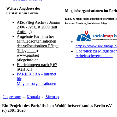
Weitere Angebote des
Mitgliedsorganisationen im Pari
Paritätischen Berlin
Rund 200 Mitgliedsorganisationen des Paritätisch
AlSoPfleg Archiv / Januar
Bereichen Altenhilfe, Soziales und Pflege.
2006 - August 2009 (auf
Anfrage)
Angebote Paritätischer
Mitgliedsorganisationen
der vollstationären Pflege
https://www.socialmap-be
(Pflegeheim)
Überblick zu Mitgliedsor
www.paritaet-
Arbeitsschwerpunkten
pflegeinfo.de
Einrichtungen nach § 67
SGB XII
PARIEXTRA - Intranet
für
Mitgliedsorganisationen
Impressum
-
Kontakt
-
Sitemap
Ein Projekt des Paritätischen Wohlfahrtsverbandes Berlin e.V.
(c) 2001-2026