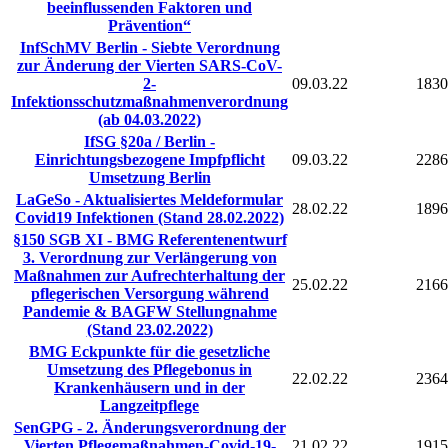
beeinflussenden Faktoren und
Prävention“
InfSchMV Berlin - Siebte Verordnung
zur Änderung der Vierten SARS-CoV-
2-
09.03.22
1830
Infektionsschutzmaßnahmenverordnung
(ab 04.03.2022)
IfSG §20a / Berlin -
Einrichtungsbezogene Impfpflicht
09.03.22
2286
Umsetzung Berlin
LaGeSo - Aktualisiertes Meldeformular
28.02.22
1896
Covid19 Infektionen (Stand 28.02.2022)
§150 SGB XI - BMG Referentenentwurf
3. Verordnung zur Verlängerung von
Maßnahmen zur Aufrechterhaltung der
25.02.22
2166
pflegerischen Versorgung während
Pandemie & BAGFW Stellungnahme
(Stand 23.02.2022)
BMG Eckpunkte für die gesetzliche
Umsetzung des Pflegebonus in
22.02.22
2364
Krankenhäusern und in der
Langzeitpflege
SenGPG - 2. Änderungsverordnung der
Vierten Pflegemaßnahmen-Covid-19-
21.02.22
1915