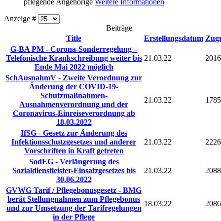
pflegende Angehörige
Weitere Informationen
Anzeige #
Beiträge
Title
Erstellungsdatum
Zugr
G-BA PM - Corona-Sonderregelung –
Telefonische Krankschreibung weiter bis
21.03.22
2016
Ende Mai 2022 möglich
SchAusnahmV - Zweite Verordnung zur
Änderung der COVID-19-
Schutzmaßnahmen-
21.03.22
1785
Ausnahmenverordnung und der
Coronavirus-Einreiseverordnung ab
18.03.2022
IfSG - Gesetz zur Änderung des
Infektionsschutzgesetzes und anderer
21.03.22
2226
Vorschriften in Kraft getreten
SodEG - Verlängerung des
Sozialdienstleister-Einsatzgesetzes bis
21.03.22
2088
30.06.2022
GVWG Tarif / Pflegebonusgesetz - BMG
berät Stellungnahmen zum Pflegebonus
18.03.22
2086
und zur Umsetzung der Tarifregelungen
in der Pflege