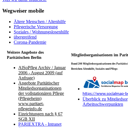
Wegweiser mobile
Ältere Menschen / Altenhilfe
Pflegerische Versorgung
Soziales / Wohnungslosenhilfe
übergreifend
Corona-Pandemie
Weitere Angebote des
Mitgliedsorganisationen im Pari
Paritätischen Berlin
Rund 200 Mitgliedsorganisationen des Paritätisch
AlSoPfleg Archiv / Januar
Bereichen Altenhilfe, Soziales und Pflege.
2006 - August 2009 (auf
Anfrage)
Angebote Paritätischer
Mitgliedsorganisationen
der vollstationären Pflege
https://www.socialmap-be
(Pflegeheim)
Überblick zu Mitgliedsor
www.paritaet-
Arbeitsschwerpunkten
pflegeinfo.de
Einrichtungen nach § 67
SGB XII
PARIEXTRA - Intranet