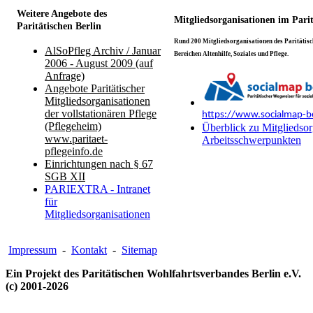
Weitere Angebote des
Mitgliedsorganisationen im Pari
Paritätischen Berlin
Rund 200 Mitgliedsorganisationen des Paritätisch
AlSoPfleg Archiv / Januar
Bereichen Altenhilfe, Soziales und Pflege.
2006 - August 2009 (auf
Anfrage)
Angebote Paritätischer
Mitgliedsorganisationen
der vollstationären Pflege
https://www.socialmap-be
(Pflegeheim)
Überblick zu Mitgliedsor
www.paritaet-
Arbeitsschwerpunkten
pflegeinfo.de
Einrichtungen nach § 67
SGB XII
PARIEXTRA - Intranet
für
Mitgliedsorganisationen
Impressum
-
Kontakt
-
Sitemap
Ein Projekt des Paritätischen Wohlfahrtsverbandes Berlin e.V.
(c) 2001-2026