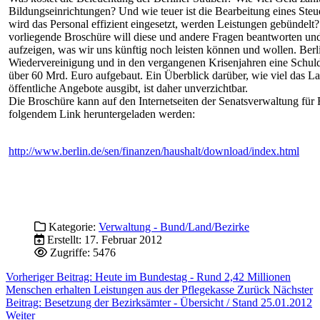
Bildungseinrichtungen? Und wie teuer ist die Bearbeitung eines Steu
wird das Personal effizient eingesetzt, werden Leistungen gebündelt? 
vorliegende Broschüre will diese und andere Fragen beantworten und
aufzeigen, was wir uns künftig noch leisten können und wollen. Berl
Wiedervereinigung und in den vergangenen Krisenjahren eine Schuld
über 60 Mrd. Euro aufgebaut. Ein Überblick darüber, wie viel das La
öffentliche Angebote ausgibt, ist daher unverzichtbar.
Die Broschüre kann auf den Internetseiten der Senatsverwaltung für 
folgendem Link heruntergeladen werden:
http://www.berlin.de/sen/finanzen/haushalt/download/index.html
Kategorie:
Verwaltung - Bund/Land/Bezirke
Erstellt: 17. Februar 2012
Zugriffe: 5476
Vorheriger Beitrag: Heute im Bundestag - Rund 2,42 Millionen
Menschen erhalten Leistungen aus der Pflegekasse
Zurück
Nächster
Beitrag: Besetzung der Bezirksämter - Übersicht / Stand 25.01.2012
Weiter