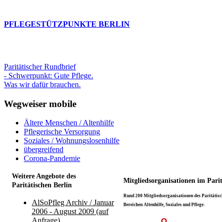
PFLEGESTÜTZPUNKTE BERLIN
Paritätischer Rundbrief
- Schwerpunkt: Gute Pflege.
Was wir dafür brauchen.
Wegweiser mobile
Ältere Menschen / Altenhilfe
Pflegerische Versorgung
Soziales / Wohnungslosenhilfe
übergreifend
Corona-Pandemie
Weitere Angebote des
Mitgliedsorganisationen im Pari
Paritätischen Berlin
Rund 200 Mitgliedsorganisationen des Paritätisch
AlSoPfleg Archiv / Januar
Bereichen Altenhilfe, Soziales und Pflege.
2006 - August 2009 (auf
Anfrage)