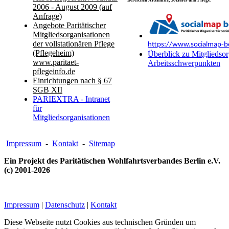
Bereichen Altenhilfe, Soziales und Pflege.
2006 - August 2009 (auf
Anfrage)
Angebote Paritätischer
Mitgliedsorganisationen
der vollstationären Pflege
https://www.socialmap-be
(Pflegeheim)
Überblick zu Mitgliedsor
www.paritaet-
Arbeitsschwerpunkten
pflegeinfo.de
Einrichtungen nach § 67
SGB XII
PARIEXTRA - Intranet
für
Mitgliedsorganisationen
Impressum
-
Kontakt
-
Sitemap
Ein Projekt des Paritätischen Wohlfahrtsverbandes Berlin e.V.
(c) 2001-2026
Impressum
|
Datenschutz
|
Kontakt
Diese Webseite nutzt Cookies aus technischen Gründen um