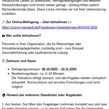
Verlässliche Zahlen zu Mietkosten, Vertragsbedingungen und weiteren
Herausforderungen sind immer wieder gefragt – bislang fehlen jedoch
flächendeckende Daten. Diese Lücke möchten wir mit Ihrer Unterstützung
schließen.
🔗
Zur Online-Befragung – Jetzt teilnehmen
👉
https://survey.lamapoll.de/Fragebogen-Gewerbemiete-BAGFW-2025
👥
Wer sollte teilnehmen?
Personen in Ihrer Organisation, die für Mietverträge oder
Immobilienangelegenheiten zuständig sind – zum Beispiel
Geschäftsführung oder kaufmännische Leitung.
⏰
Zeitraum und Dauer
Befragungszeitraum:
06.10.2025 – 10.11.2025
Bearbeitungsdauer: ca. 5–10 Minuten
Die Teilnahme erfolgt anonym, und alle Angaben werden vertraulich
behandelt. Rückschlüsse auf einzelne Einrichtungen sind nicht
möglich.
🏠
Hinweis bei mehreren Standorten oder Angeboten
1. Am besten, Sie füllen den Fragebogen mehrmals komplett aus und zwar
für jeden Standort separat. --> In diesem Fall haben Sie die Gelegenheit,