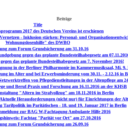
Beiträge
Title
sprogramm 2017 des Deutschen Vereins ist erschienen
 Vernetzen - Inklusion stärken: Personal- und Organisationsentwi
Wohnungslosenhilfe" des DWBO
dung zum Forum Grundsicherung am 31.10.16
ndgebung gegen das geplante Bundesteilhabegesetz am 07.11.201
egen das geplante Bundesteilhabegesetz am 7. November 2016!
gnung in der Berliner Philharmonie im Kammermusiksaal, Mi. 9
 im Alter und bei Erwerbsminderung vom 30.11. - 2.12.16 in B
Netzwerktreffen von Pflegedienstleitungen in der Altenpflege am 2
lege und Beruf-Praxis und Forschung am 16.11.2016 an der KHSB
staltung "Altern im Strafvollzug" am 18.11.2016 in Berlin
ktuelle Herausforderungen (nicht nur) für Einrichtungen der Alte
 Tarifpolitik im Paritätischen - 18. und 19. Januar 2017 in Berlin
meldung zur BAG W-Fachtagung Ambulante Hilfe 2016
gshinweis: Fachtag "Parität vor Ort" am 27.10.2016
dung zum Forum Grundsicherung am 26.09.16