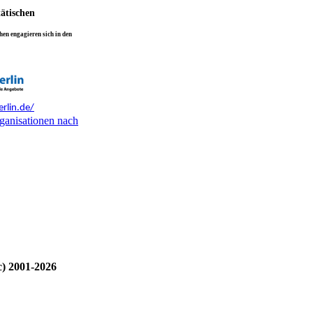
tätischen
en engagieren sich in den
rlin.de/
ganisationen nach
c) 2001-2026