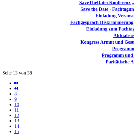
SaveTheDate: Konferenz „
Save the Date - Fachtagung
Einladung Veranst
Fachgespräch Diskriminierung
Einladung zum Fachtag 
Aktualis
Kongress Armut und Gesund
Programm
Programm und 
Paritätische 
Seite 13 von 38
8
9
10
11
12
13
14
15