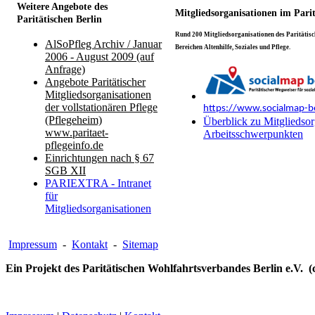
Weitere Angebote des
Mitgliedsorganisationen im Pari
Paritätischen Berlin
Rund 200 Mitgliedsorganisationen des Paritätisch
AlSoPfleg Archiv / Januar
Bereichen Altenhilfe, Soziales und Pflege.
2006 - August 2009 (auf
Anfrage)
Angebote Paritätischer
Mitgliedsorganisationen
der vollstationären Pflege
https://www.socialmap-be
(Pflegeheim)
Überblick zu Mitgliedsor
www.paritaet-
Arbeitsschwerpunkten
pflegeinfo.de
Einrichtungen nach § 67
SGB XII
PARIEXTRA - Intranet
für
Mitgliedsorganisationen
Impressum
-
Kontakt
-
Sitemap
Ein Projekt des Paritätischen Wohlfahrtsverbandes Berlin e.V. (