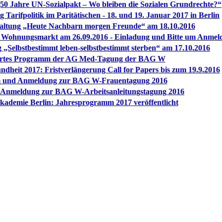
50 Jahre UN-Sozialpakt – Wo bleiben die Sozialen Grundrechte?“
 Tarifpolitik im Paritätischen - 18. und 19. Januar 2017 in Berlin
altung „Heute Nachbarn morgen Freunde“ am 18.10.2016
 Wohnungsmarkt am 26.09.2016 - Einladung und Bitte um Anmel
„Selbstbestimmt leben-selbstbestimmt sterben“ am 17.10.2016
iertes Programm der AG Med-Tagung der BAG W
heit 2017: Fristverlängerung Call for Papers bis zum 19.9.2016
 und Anmeldung zur BAG W-Frauentagung 2016
Anmeldung zur BAG W-Arbeitsanleitungstagung 2016
Akademie Berlin: Jahresprogramm 2017 veröffentlicht