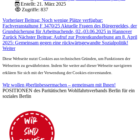
Erstellt: 21. März 2025
Zugriffe: 837
Vorheriger Beitrag: Noch wenige Plätze verfügbar:
Fachveranstaltung F 3470/25 Aktuelle Fragen des Bürgergeldes, der
Grundsicherung für Arbeitsuchende, 02.-03.06.2025 in Hannover
Zurück
Nächster Beitrag: Aufruf zur Protestkundgebung am 8. April
2025: Gemeinsam gegen eine rückwärtsgewandte Sozialpolitik!
Weiter
Diese Webseite nutzt Cookies aus technischen Gründen, um Funktionen der
Webseiten zu gewährleisten. Indem Sie weiter auf dieser Webseite navigieren
erklären Sie sich mit der Verwendung der Cookies einverstanden.
Wir wollen #berlinbessermachen – gemeinsam mit Ihnen!
POSITIONEN des Paritätischen Wohlfahrtsverbands Berlin für ein
soziales Berlin