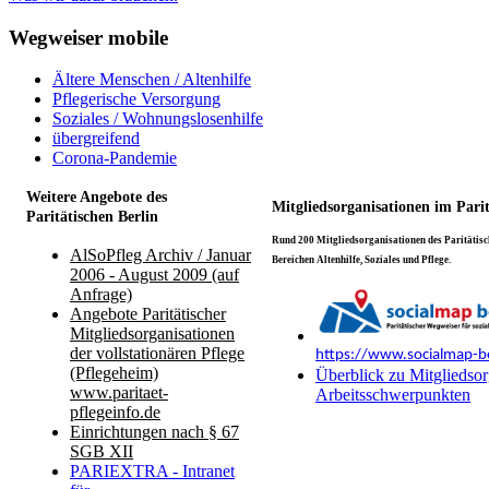
Wegweiser mobile
Ältere Menschen / Altenhilfe
Pflegerische Versorgung
Soziales / Wohnungslosenhilfe
übergreifend
Corona-Pandemie
Weitere Angebote des
Mitgliedsorganisationen im Pari
Paritätischen Berlin
Rund 200 Mitgliedsorganisationen des Paritätisch
AlSoPfleg Archiv / Januar
Bereichen Altenhilfe, Soziales und Pflege.
2006 - August 2009 (auf
Anfrage)
Angebote Paritätischer
Mitgliedsorganisationen
der vollstationären Pflege
https://www.socialmap-be
(Pflegeheim)
Überblick zu Mitgliedsor
www.paritaet-
Arbeitsschwerpunkten
pflegeinfo.de
Einrichtungen nach § 67
SGB XII
PARIEXTRA - Intranet