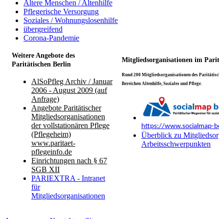
Ältere Menschen / Altenhilfe
Pflegerische Versorgung
Soziales / Wohnungslosenhilfe
übergreifend
Corona-Pandemie
Weitere Angebote des
Mitgliedsorganisationen im Pari
Paritätischen Berlin
Rund 200 Mitgliedsorganisationen des Paritätisch
AlSoPfleg Archiv / Januar
Bereichen Altenhilfe, Soziales und Pflege.
2006 - August 2009 (auf
Anfrage)
Angebote Paritätischer
Mitgliedsorganisationen
der vollstationären Pflege
https://www.socialmap-be
(Pflegeheim)
Überblick zu Mitgliedsor
www.paritaet-
Arbeitsschwerpunkten
pflegeinfo.de
Einrichtungen nach § 67
SGB XII
PARIEXTRA - Intranet
für
Mitgliedsorganisationen