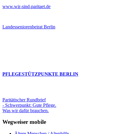
www.wir-sind-paritaet.de
Landesseniorenbeirat Berlin
PFLEGESTÜTZPUNKTE BERLIN
Paritätischer Rundbrief
- Schwerpunkt: Gute Pflege.
Was wir dafür brauchen.
Wegweiser mobile
Ältere Menschen / Altenhilfe