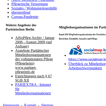
Pflegerische Versorgung
Soziales / Wohnungslosenhilfe
übergreifend
Corona-Pandemie
Weitere Angebote des
Mitgliedsorganisationen im Pari
Paritätischen Berlin
Rund 200 Mitgliedsorganisationen des Paritätisch
AlSoPfleg Archiv / Januar
Bereichen Altenhilfe, Soziales und Pflege.
2006 - August 2009 (auf
Anfrage)
Angebote Paritätischer
Mitgliedsorganisationen
der vollstationären Pflege
https://www.socialmap-be
(Pflegeheim)
Überblick zu Mitgliedsor
www.paritaet-
Arbeitsschwerpunkten
pflegeinfo.de
Einrichtungen nach § 67
SGB XII
PARIEXTRA - Intranet
für
Mitgliedsorganisationen
Impressum
-
Kontakt
-
Sitemap