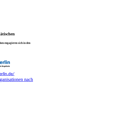
tätischen
en engagieren sich in den
rlin.de/
ganisationen nach