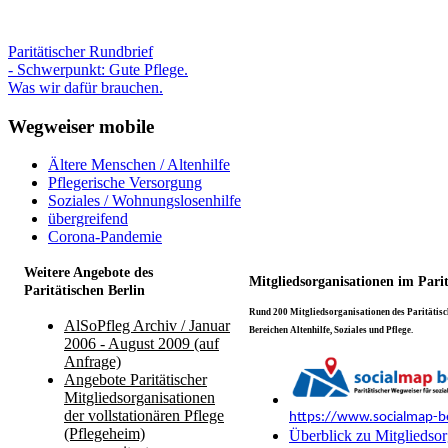
Paritätischer Rundbrief
- Schwerpunkt: Gute Pflege.
Was wir dafür brauchen.
Wegweiser mobile
Ältere Menschen / Altenhilfe
Pflegerische Versorgung
Soziales / Wohnungslosenhilfe
übergreifend
Corona-Pandemie
Weitere Angebote des
Mitgliedsorganisationen im Pari
Paritätischen Berlin
Rund 200 Mitgliedsorganisationen des Paritätisch
AlSoPfleg Archiv / Januar
Bereichen Altenhilfe, Soziales und Pflege.
2006 - August 2009 (auf
Anfrage)
Angebote Paritätischer
Mitgliedsorganisationen
der vollstationären Pflege
https://www.socialmap-be
(Pflegeheim)
Überblick zu Mitgliedsor