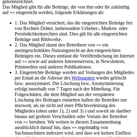
gekennzeichnet.
Das Mitglied gibt für alle Beiträge, die von ihm oder ihr zukünftig
auf »« eingereicht werden, folgende Erklärungen ab:
1. Das Mitglied versichert, das die eingereichten Beiträge frei
von Rechten Dritter, insbesondere Urheber-, Marken- oder
Persönlichkeitsrechten sind. Dies gilt für alle eingereichten
Beiträge und Bildwerke.
2. Das Mitglied räumt den Betreibern von »« ein
uneingeschränktes Nutzungsrecht an den eingereichten
Beiträgen ein. Dieses umfasst die Veröffentlichung im Internet
auf »« sowie auf anderen Internetservern, in Newslettern,
Printmedien und anderen Publikationen.
3. Eingereichte Beiträge werden auf Verlangen des Mitgliedes
per Email an die Adresse des
Webmasters
wieder gelöscht
bzw. anonymisiert. Die Löschung bzw. Anonymisierung
erfolgt innerhalb von 7 Tagen nach der Mitteilung. Für
Folgeschäden, die dem Mitglied aus der verspäteten
Löschung des Beitrages entstehen haften die Betreiber nur
insoweit, als sie nicht auf einer Pflichtverletzung des
Mitgliedes (oben unter 1), 2) und 3) ) und soweit sie darüber
hinaus auf grobem Verschulden oder Vorsatz der Betreiber
von »« beruhen. Wir weisen in diesem Zusammenhang
ausdrücklich darauf hin, dass »« regelmäßig von
Suchmaschinen indexiert wird, und dass wir keinen Einfluss