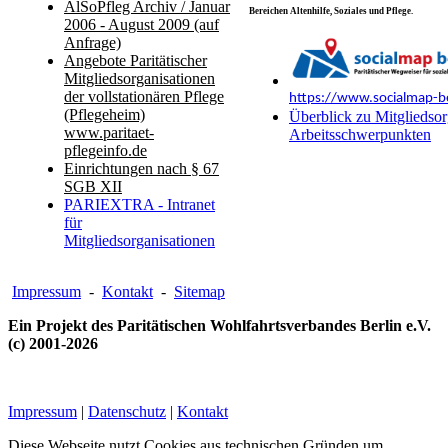
AlSoPfleg Archiv / Januar
Bereichen Altenhilfe, Soziales und Pflege.
2006 - August 2009 (auf
Anfrage)
Angebote Paritätischer
Mitgliedsorganisationen
der vollstationären Pflege
https://www.socialmap-be
(Pflegeheim)
Überblick zu Mitgliedsor
www.paritaet-
Arbeitsschwerpunkten
pflegeinfo.de
Einrichtungen nach § 67
SGB XII
PARIEXTRA - Intranet
für
Mitgliedsorganisationen
Impressum
-
Kontakt
-
Sitemap
Ein Projekt des Paritätischen Wohlfahrtsverbandes Berlin e.V.
(c) 2001-2026
Impressum
|
Datenschutz
|
Kontakt
Diese Webseite nutzt Cookies aus technischen Gründen um