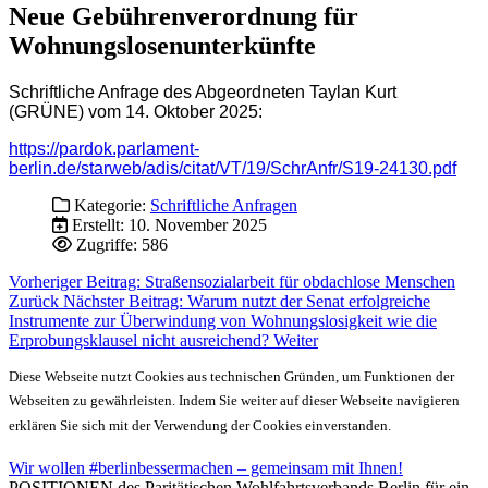
Neue Gebührenverordnung für
Wohnungslosenunterkünfte
Schriftliche Anfrage des Abgeordneten Taylan Kurt
(GRÜNE) vom 14. Oktober 2025:
https://pardok.parlament-
berlin.de/starweb/adis/citat/VT/19/SchrAnfr/S19-24130.pdf
Kategorie:
Schriftliche Anfragen
Erstellt: 10. November 2025
Zugriffe: 586
Vorheriger Beitrag: Straßensozialarbeit für obdachlose Menschen
Zurück
Nächster Beitrag: Warum nutzt der Senat erfolgreiche
Instrumente zur Überwindung von Wohnungslosigkeit wie die
Erprobungsklausel nicht ausreichend?
Weiter
Diese Webseite nutzt Cookies aus technischen Gründen, um Funktionen der
Webseiten zu gewährleisten. Indem Sie weiter auf dieser Webseite navigieren
erklären Sie sich mit der Verwendung der Cookies einverstanden.
Wir wollen #berlinbessermachen – gemeinsam mit Ihnen!
POSITIONEN des Paritätischen Wohlfahrtsverbands Berlin für ein