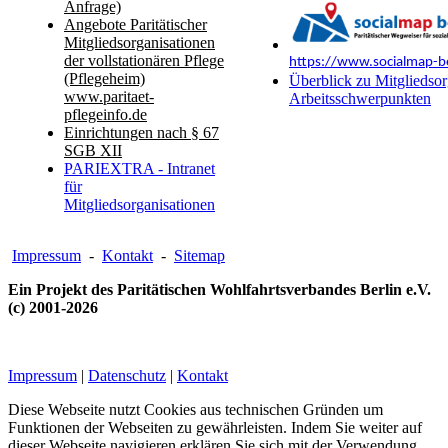
Anfrage)
Angebote Paritätischer
Mitgliedsorganisationen
der vollstationären Pflege
https://www.socialmap-be
(Pflegeheim)
Überblick zu Mitgliedsor
www.paritaet-
Arbeitsschwerpunkten
pflegeinfo.de
Einrichtungen nach § 67
SGB XII
PARIEXTRA - Intranet
für
Mitgliedsorganisationen
Impressum
-
Kontakt
-
Sitemap
Ein Projekt des Paritätischen Wohlfahrtsverbandes Berlin e.V.
(c) 2001-2026
Impressum
|
Datenschutz
|
Kontakt
Diese Webseite nutzt Cookies aus technischen Gründen um
Funktionen der Webseiten zu gewährleisten. Indem Sie weiter auf
dieser Webseite navigieren erklären Sie sich mit der Verwendung