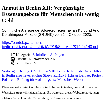
Armut in Berlin XII: Vergünstigte
Essensangebote für Menschen mit wenig
Geld
Schriftliche Anfrage der Abgeordneten Taylan Kurt und Ario
Ebrahimpour Mirzaie (GRÜNE) vom 14. Oktober 2025:
https://pardok.parlament-
berlin.de/starweb/adis/citat/VT/19/SchrAnfr/S19-24140.pdf
Kategorie:
Schriftliche Anfragen
Erstellt: 07. November 2025
Zugriffe: 655
Vorheriger Beitrag: 67er Hilfen VIII: Ist die Reform der 67er Hilfen
in Berlin eine never ending Story?
Zurück
Nächster Beitrag: Projekt
Politische Bildung für wohnungslose Menschen
Weiter
Diese Webseite nutzt Cookies aus technischen Gründen, um Funktionen der
Webseiten zu gewährleisten. Indem Sie weiter auf dieser Webseite navigieren
erklären Sie sich mit der Verwendung der Cookies einverstanden.