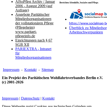
AlSoPfleg Archiv / Januar
Bereichen Altenhilfe, Soziales und Pflege.
2006 - August 2009 (auf
Anfrage)
Angebote Paritätischer
Mitgliedsorganisationen
der vollstationären Pflege
https://www.socialmap-be
(Pflegeheim)
Überblick zu Mitgliedsor
www.paritaet-
Arbeitsschwerpunkten
pflegeinfo.de
Einrichtungen nach § 67
SGB XII
PARIEXTRA - Intranet
für
Mitgliedsorganisationen
Impressum
-
Kontakt
-
Sitemap
Ein Projekt des Paritätischen Wohlfahrtsverbandes Berlin e.V.
(c) 2001-2026
Impressum
|
Datenschutz
|
Kontakt
Diese Webseite nutzt Cookies aus technischen Gründen um