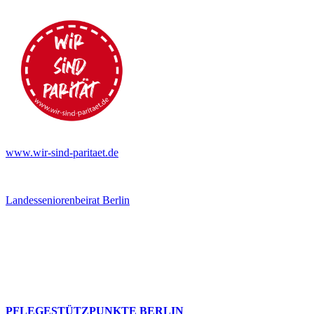
www.wir-sind-paritaet.de
Landesseniorenbeirat Berlin
PFLEGESTÜTZPUNKTE BERLIN