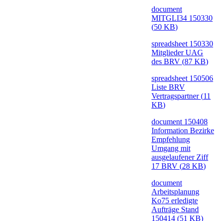
document
MITGLI34 150330
(
50 KB
)
spreadsheet
150330
Mitglieder UAG
des BRV
(
87 KB
)
spreadsheet
150506
Liste BRV
Vertragspartner
(
11
KB
)
document
150408
Information Bezirke
Empfehlung
Umgang mit
ausgelaufener Ziff
17 BRV
(
28 KB
)
document
Arbeitsplanung
Ko75 erledigte
Aufträge Stand
150414
(
51 KB
)