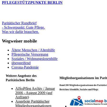
PFLEGESTÜTZPUNKTE BERLIN
Paritätischer Rundbrief
- Schwerpunkt: Gute Pflege.
Was wir dafür brauchen.
Wegweiser mobile
Ältere Menschen / Altenhilfe
Pflegerische Versorgung
Soziales / Wohnungslosenhilfe
übergreifend
Corona-Pandemie
Weitere Angebote des
Mitgliedsorganisationen im Pari
Paritätischen Berlin
Rund 200 Mitgliedsorganisationen des Paritätisch
AlSoPfleg Archiv / Januar
Bereichen Altenhilfe, Soziales und Pflege.
2006 - August 2009 (auf
Anfrage)
Angebote Paritätischer
Mitgliedsorganisationen