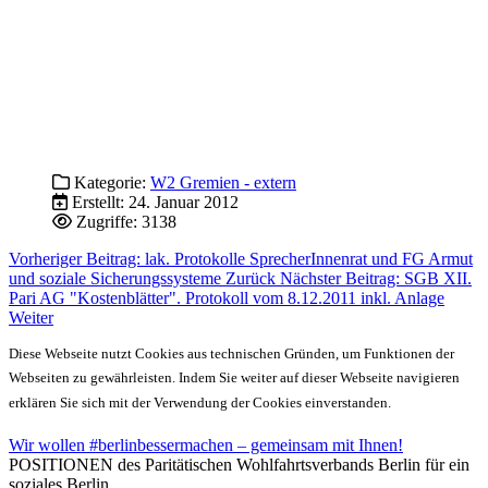
Kategorie:
W2 Gremien - extern
Erstellt: 24. Januar 2012
Zugriffe: 3138
Vorheriger Beitrag: lak. Protokolle SprecherInnenrat und FG Armut
und soziale Sicherungssysteme
Zurück
Nächster Beitrag: SGB XII.
Pari AG "Kostenblätter". Protokoll vom 8.12.2011 inkl. Anlage
Weiter
Diese Webseite nutzt Cookies aus technischen Gründen, um Funktionen der
Webseiten zu gewährleisten. Indem Sie weiter auf dieser Webseite navigieren
erklären Sie sich mit der Verwendung der Cookies einverstanden.
Wir wollen #berlinbessermachen – gemeinsam mit Ihnen!
POSITIONEN des Paritätischen Wohlfahrtsverbands Berlin für ein
soziales Berlin