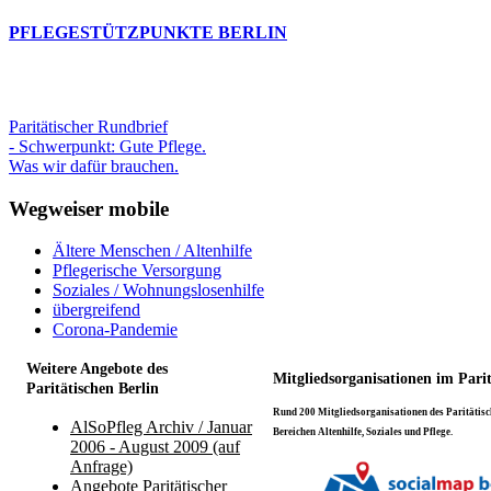
PFLEGESTÜTZPUNKTE BERLIN
Paritätischer Rundbrief
- Schwerpunkt: Gute Pflege.
Was wir dafür brauchen.
Wegweiser mobile
Ältere Menschen / Altenhilfe
Pflegerische Versorgung
Soziales / Wohnungslosenhilfe
übergreifend
Corona-Pandemie
Weitere Angebote des
Mitgliedsorganisationen im Pari
Paritätischen Berlin
Rund 200 Mitgliedsorganisationen des Paritätisch
AlSoPfleg Archiv / Januar
Bereichen Altenhilfe, Soziales und Pflege.
2006 - August 2009 (auf
Anfrage)
Angebote Paritätischer