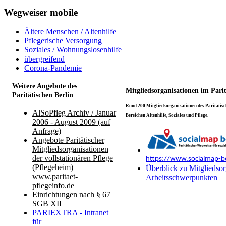
Wegweiser mobile
Ältere Menschen / Altenhilfe
Pflegerische Versorgung
Soziales / Wohnungslosenhilfe
übergreifend
Corona-Pandemie
Weitere Angebote des
Mitgliedsorganisationen im Pari
Paritätischen Berlin
Rund 200 Mitgliedsorganisationen des Paritätisch
AlSoPfleg Archiv / Januar
Bereichen Altenhilfe, Soziales und Pflege.
2006 - August 2009 (auf
Anfrage)
Angebote Paritätischer
Mitgliedsorganisationen
der vollstationären Pflege
https://www.socialmap-be
(Pflegeheim)
Überblick zu Mitgliedsor
www.paritaet-
Arbeitsschwerpunkten
pflegeinfo.de
Einrichtungen nach § 67
SGB XII
PARIEXTRA - Intranet
für