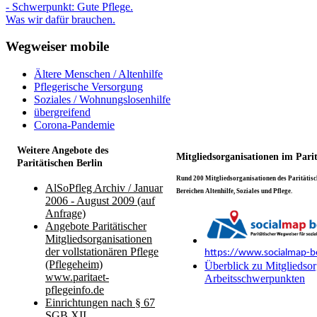
- Schwerpunkt: Gute Pflege.
Was wir dafür brauchen.
Wegweiser mobile
Ältere Menschen / Altenhilfe
Pflegerische Versorgung
Soziales / Wohnungslosenhilfe
übergreifend
Corona-Pandemie
Weitere Angebote des
Mitgliedsorganisationen im Pari
Paritätischen Berlin
Rund 200 Mitgliedsorganisationen des Paritätisch
AlSoPfleg Archiv / Januar
Bereichen Altenhilfe, Soziales und Pflege.
2006 - August 2009 (auf
Anfrage)
Angebote Paritätischer
Mitgliedsorganisationen
der vollstationären Pflege
https://www.socialmap-be
(Pflegeheim)
Überblick zu Mitgliedsor
www.paritaet-
Arbeitsschwerpunkten
pflegeinfo.de
Einrichtungen nach § 67
SGB XII