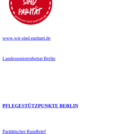
www.wir-sind-paritaet.de
Landesseniorenbeirat Berlin
PFLEGESTÜTZPUNKTE BERLIN
Paritätischer Rundbrief