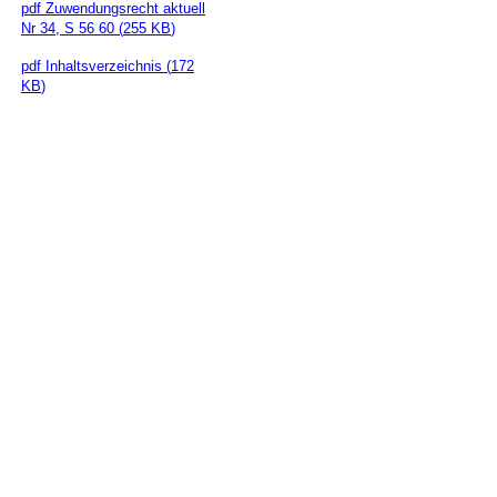
pdf
Zuwendungsrecht aktuell
Nr 34, S 56 60
(
255 KB
)
pdf
Inhaltsverzeichnis
(
172
KB
)