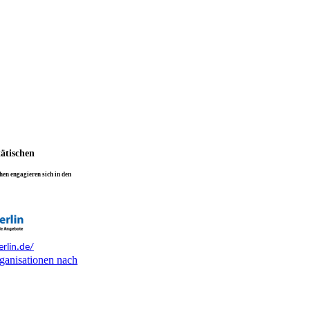
tätischen
en engagieren sich in den
rlin.de/
ganisationen nach